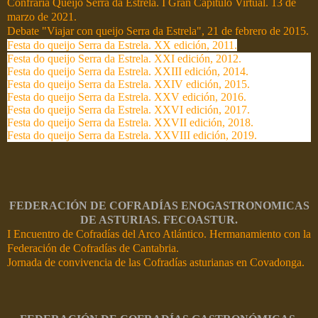
Confraría Queijo Serra da Estrela. I Gran Capítulo Virtual. 13 de
marzo de 2021.
Debate "Viajar con queijo Serra da Estrela", 21 de febrero de 2015.
Festa do queijo Serra da Estrela. XX edición, 2011.
Festa do queijo Serra da Estrela. XXI edición, 2012.
Festa do queijo Serra da Estrela. XXIII edición, 2014.
Festa do queijo Serra da Estrela. XXIV edición, 2015.
Festa do queijo Serra da Estrela.
XXV edición, 2016.
Festa do queijo Serra da Estrela. XXVI edición, 2017.
Festa do queijo Serra da Estrela. XXVII edición, 2018.
Festa do queijo Serra da Estrela. XXVIII edición, 2019.
FEDERACIÓN DE COFRADÍAS ENOGASTRONOMICAS
DE ASTURIAS. FECOASTUR.
I Encuentro de Cofradías del Arco Atlántico. Hermanamiento con la
Federación de Cofradías de Cantabria.
Jornada de convivencia de las Cofradías asturianas en Covadonga.