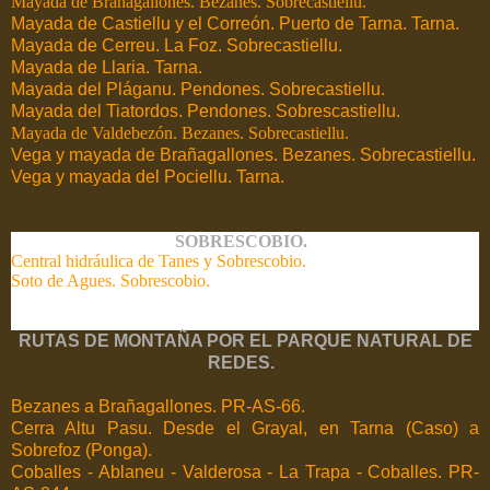
Mayada de Brañagallones. Bezanes. Sobrecastiellu.
Mayada de Castiellu y el Correón. Puerto de Tarna. Tarna.
Mayada de Cerreu. La Foz. Sobrecastiellu.
Mayada de Llaria. Tarna.
Mayada del Pláganu. Pendones. Sobrecastiellu.
Mayada del Tiatordos. Pendones. Sobrescastiellu.
Mayada de Valdebezón. Bezanes. Sobrecastiellu.
Vega y mayada de Brañagallones. Bezanes. Sobrecastiellu.
Vega y mayada del Pociellu. Tarna.
SOBRESCOBIO.
Central hidráulica de Tanes y Sobrescobio.
Soto de Agues. Sobrescobio.
RUTAS DE MONTAÑA POR EL PARQUE NATURAL DE
REDES.
Bezanes a Brañagallones. PR-AS-66.
Cerra Altu Pasu. Desde el Grayal, en Tarna (Caso) a
Sobrefoz (Ponga).
Coballes - Ablaneu - Valderosa - La Trapa - Coballes. PR-