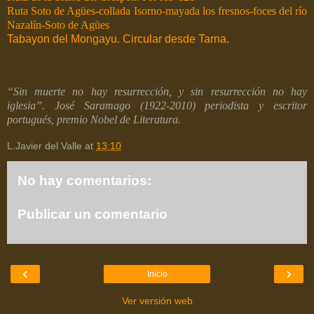
Ruta Soto de Agües-collada Isorno-mayada los fresnos-foces del río
Nazalín-Soto de Agües
Tabayon del Mongayu. Circular desde Tarna.
“Sin muerte no hay resurrección, y sin resurrección no hay
iglesia”. José Saramago (1922-2010) periodista y escritor
portugués, premio Nobel de Literatura.
L.Javier del Valle
at
13:10
No hay comentarios:
Publicar un comentario
‹
›
Inicio
Ver versión web