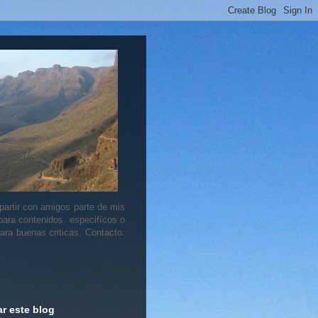
artir con amigos parte de mis
 para contenidos. especifícos o
ara buenas criticas. Contacto:
r este blog