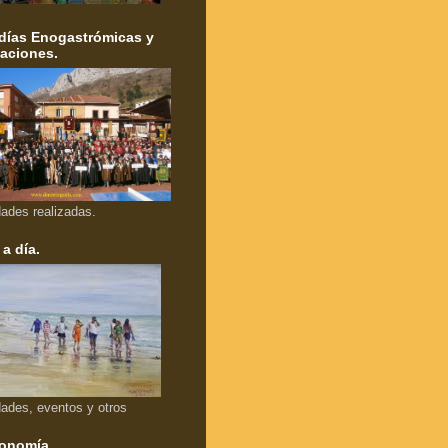
días Enogastrómicas y
aciones.
dades realizadas.
 a día.
dades, eventos y otros
onomía.