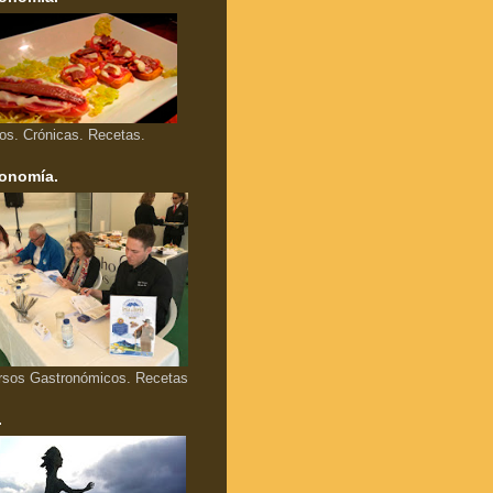
los. Crónicas. Recetas.
onomía.
rsos Gastronómicos. Recetas
.