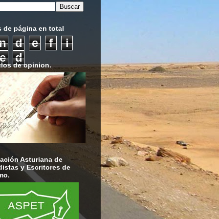
s de página en total
n
d
e
f
i
e
d
ulos de opinion.
ación Asturiana de
distas y Escritores de
mo.