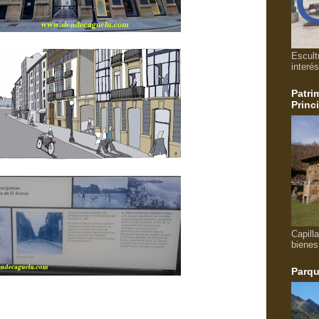
Escult
interés
Patri
Princ
Capill
bienes
Parqu