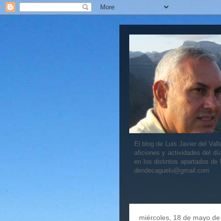
El blog de Luis Javier del V
aficiones y actividades del dí
en los distintos apartados de
dendecaguelu@gmail.com
miércoles, 18 de mayo de