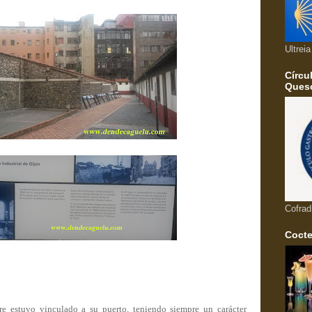
Ultrei
Círcu
Queso
Cofrad
Cocte
re estuvo vinculado a su puerto, teniendo siempre un carácter