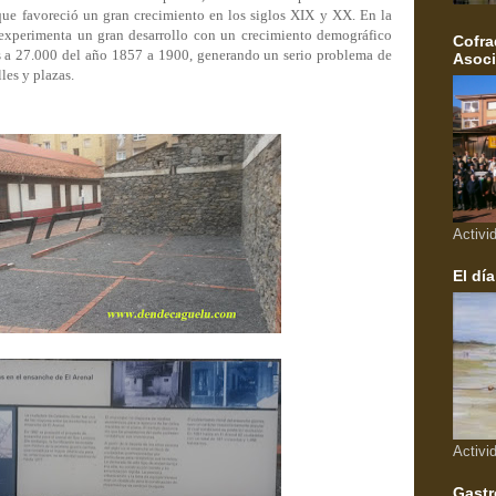
que favoreció un gran crecimiento en los siglos XIX y XX. En la
experimenta un gran desarrollo con un crecimiento demográfico
Cofra
s a 27.000 del año 1857 a 1900, generando un serio problema de
Asoci
les y plazas.
Activi
El día
Activi
Gastr