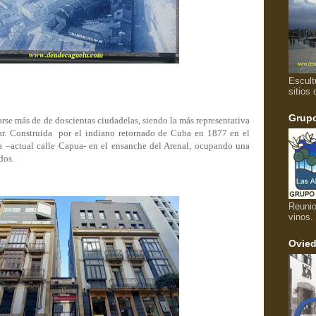
Escult
sitios 
Grupo
se más de de doscientas ciudadelas, siendo la más representativa
r. Construida
por el indiano retornado de Cuba en 1877 en el
a –actual calle Capua- en el ensanche del Arenal, ocupando una
dos.
Reunio
vinos.
Ovied