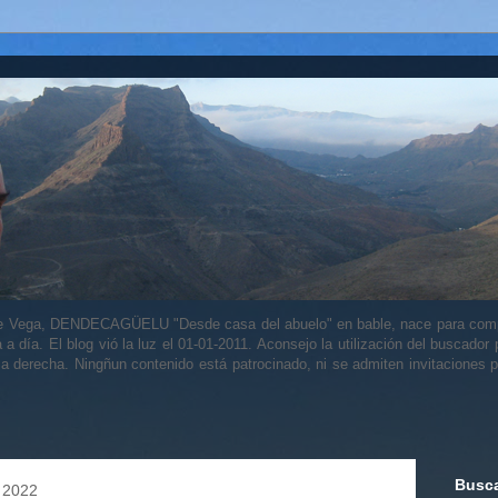
alle Vega, DENDECAGÜELU "Desde casa del abuelo" en bable, nace para comp
a a día. El blog vió la luz el 01-01-2011. Aconsejo la utilización del buscador
 la derecha. Ningñun contenido está patrocinado, ni se admiten invitaciones p
Busca
 2022