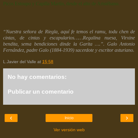
Picos Estoupo y Capilla Martín, desde el alto de Aristébano.
“Nuestra señora de Riegla, aquí fe temos el ramu, todu chen de
cintas, de cintas y escapularios……Regalina nuesa, Virxine
bendita, sema bendiciones dinde la Garita ….”. Galo Antonio
Fernández, padre Galo (1884-1939) sacerdote y escritor asturiano.
L.Javier del Valle
at
15:58
No hay comentarios:
Publicar un comentario
‹
›
Inicio
Ver versión web