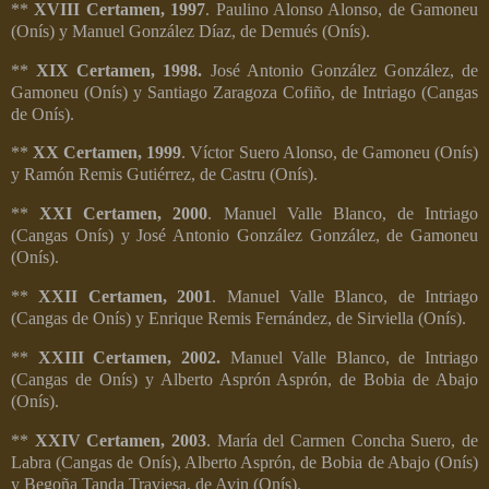
**
XVIII Certamen, 1997
. Paulino Alonso Alonso, de Gamoneu
(Onís) y Manuel González Díaz, de Demués (Onís).
**
XIX Certamen, 1998.
José Antonio González González, de
Gamoneu (Onís) y Santiago Zaragoza Cofiño, de Intriago (Cangas
de Onís).
**
XX Certamen, 1999
. Víctor Suero Alonso, de Gamoneu (Onís)
y Ramón Remis Gutiérrez, de Castru (Onís).
**
XXI Certamen, 2000
. Manuel Valle Blanco, de Intriago
(Cangas Onís) y José Antonio González González, de Gamoneu
(Onís).
**
XXII Certamen, 2001
. Manuel Valle Blanco, de Intriago
(Cangas de Onís) y Enrique Remis Fernández, de Sirviella (Onís).
**
XXIII Certamen, 2002.
Manuel Valle Blanco, de Intriago
(Cangas de Onís) y Alberto Asprón Asprón, de Bobia de Abajo
(Onís).
**
XXIV Certamen, 2003
. María del Carmen Concha Suero, de
Labra (Cangas de Onís), Alberto Asprón, de Bobia de Abajo (Onís)
y Begoña Tanda Traviesa, de Avin (Onís).