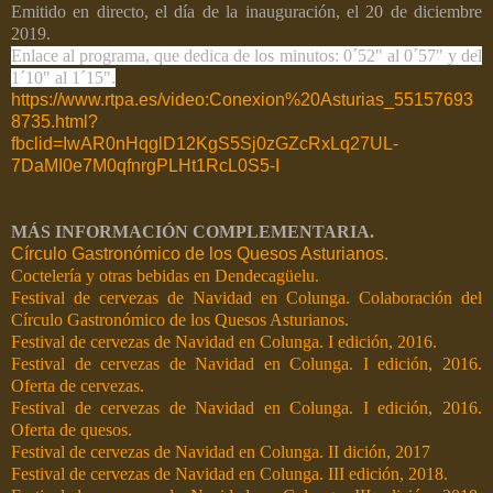
Emitido en directo, el día de la inauguración, el 20 de diciembre
2019.
Enlace al programa, que dedica de los minutos: 0´52" al 0´57" y del
1´10" al 1´15".
https://www.rtpa.es/video:Conexion%20Asturias_55157693
8735.html?
fbclid=IwAR0nHqglD12KgS5Sj0zGZcRxLq27UL-
7DaMI0e7M0qfnrgPLHt1RcL0S5-I
MÁS INFORMACIÓN COMPLEMENTARIA.
Círculo Gastronómico de los Quesos Asturianos.
Coctelería y otras bebidas en Dendecagüelu.
Festival de cervezas de Navidad en Colunga. Colaboración del
Círculo Gastronómico de los Quesos Asturianos.
Festival de cervezas de Navidad en Colunga. I edición, 2016.
Festival de cervezas de Navidad en Colunga. I edición, 2016.
Oferta de cervezas.
Festival de cervezas de Navidad en Colunga. I edición, 2016.
Oferta de quesos.
Festival de cervezas de Navidad en Colunga. II dición, 2017
Festival de cervezas de Navidad en Colunga. III edición, 2018.