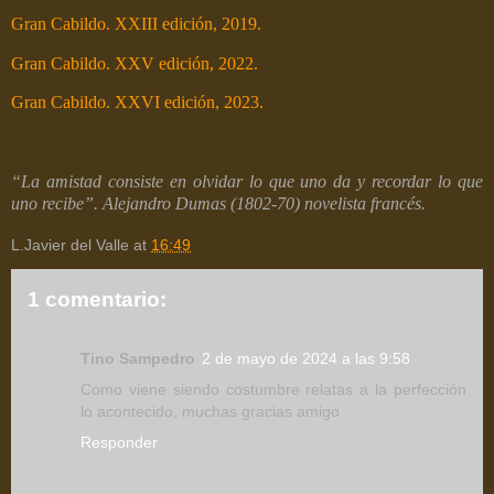
Gran Cabildo. XXIII edición, 2019.
Gran Cabildo. XXV edición, 2022.
Gran Cabildo. XXVI edición, 2023.
“La amistad consiste en olvidar lo que uno da y recordar lo que
uno recibe”. Alejandro Dumas (1802-70) novelista francés.
L.Javier del Valle
at
16:49
1 comentario:
Tino Sampedro
2 de mayo de 2024 a las 9:58
Como viene siendo costumbre relatas a la perfección
lo acontecido, muchas gracias amigo
Responder