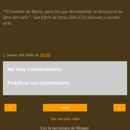
“El nombre de María, para los que devotamente la invocan es la
llave del cielo”. San Efrén de Siria (306-373) diácono y escritor
sirio.
L.Javier del Valle
at
18:00
No hay comentarios:
Publicar un comentario
‹
›
Inicio
Ver versión web
Con la tecnología de
Blogger
.