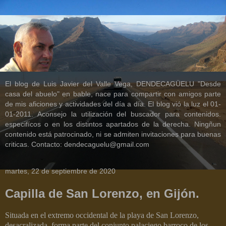
El blog de Luis Javier del Valle Vega, DENDECAGÜELU "Desde
casa del abuelo" en bable, nace para compartir con amigos parte
de mis aficiones y actividades del día a día. El blog vió la luz el 01-
01-2011. Aconsejo la utilización del buscador para contenidos.
especifícos o en los distintos apartados de la derecha. Ningñun
contenido está patrocinado, ni se admiten invitaciones para buenas
criticas. Contacto: dendecaguelu@gmail.com
martes, 22 de septiembre de 2020
Capilla de San Lorenzo, en Gijón.
Situada en el extremo occidental de la playa de San Lorenzo,
desacralizada, forma parte del conjunto palaciego barroco de los