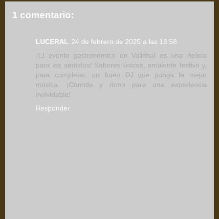
1 comentario:
LUCERAL
24 de febrero de 2025 a las 18:58
¡El evento gastronómico en Vallobal es una delicia
para los sentidos! Sabores únicos, ambiente festivo y,
para completar, un buen DJ que ponga la mejor
música. ¡Comida y ritmo para una experiencia
inolvidable!
Responder