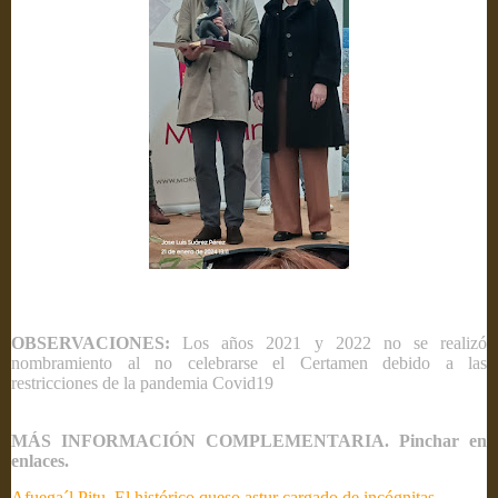
OBSERVACIONES:
Los años 2021 y 2022 no se realizó
nombramiento al no celebrarse el Certamen debido a las
restricciones de la pandemia Covid19
MÁS INFORMACIÓN COMPLEMENTARIA. Pinchar en
enlaces.
Afuega´l Pitu. El histórico queso astur cargado de incógnitas.