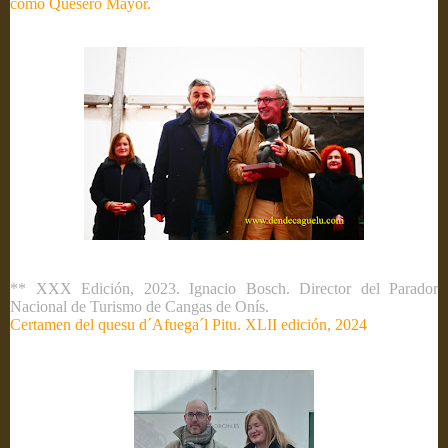
como Quesero Mayor.
** XXX Edición, 2023. Ignacio Bosch. Director del Parador
Nacional de Turismo de Cangas de Onís.
Certamen del quesu d´Afuega´l Pitu. XLII edición, 2024