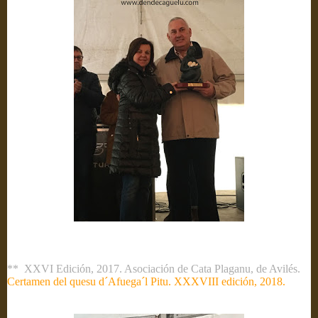
** XXVI Edición, 2017. Asociación de Cata Plaganu, de Avilés.
Certamen del quesu d´Afuega´l Pitu. XXXVIII edición, 2018.