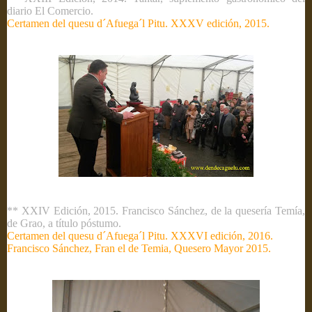
diario El Comercio.
Certamen del quesu d´Afuega´l Pitu. XXXV edición, 2015.
** XXIV Edición, 2015. Francisco Sánchez, de la quesería Temía,
de Grao, a título póstumo.
Certamen del quesu d´Afuega´l Pitu. XXXVI edición, 2016.
Francisco Sánchez, Fran el de Temia, Quesero Mayor 2015.