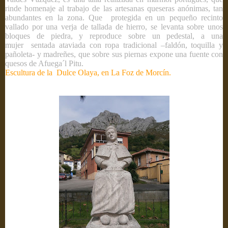
rinde homenaje al trabajo de las artesanas queseras anónimas, tan
abundantes en la zona. Que
protegida en un pequeño recinto
vallado por una verja de tallada de hierro, se levanta sobre unos
bloques de piedra, y reproduce sobre un pedestal, a una
mujer sentada ataviada con ropa tradicional –faldón, toquilla y
pañoleta- y madreñes, que sobre sus piernas expone una fuente con
quesos de Afuega´l Pitu.
Escultura de la Dulce Olaya, en La Foz de Morcín.