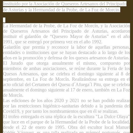
Instituido por la Asociación de Queseros Artesanos del Principado
de Asturias y la Hermandad de la Probe, de La Foz de Morcin.
La Hermandad de la Probe, de La Foz de Morcín, y la Asociación
de Queseros Artesanos del Principado de Asturias, acordaron
instituir el galardón de “Quesero Mayor de Asturias” en el año
1991, que se entregó por primera vez en el año 1992.
Galardón que premia y reconoce la labor de aquellas personas,
entidades o instituciones que se hayan destacado a lo largo de los
años en la promoción y defensa de los quesos artesanos de Asturias.
El Jurado que otorga anualmente el mismo, compuesto por
miembros de ambas asociaciones, se reúne durante la Feria de los
Quesos Artesanos, que se celebra el domingo siguiente al 8 de
septiembre, en La Foz de Morcín. Realizándose su entrega en el
acto oficial del Certamen del Quesu d´Afuega´l Pitu, que se celebra
anualmente el domingo siguiente al 17 de enero, también en La Foz
de Morcín.
Las ediciones de los años 2020 y 2021 no se han podido realizar
por las restricciones higiénico-sanitarias debido a la pandemia del
Covid19, y por tanto los nombramientos que en él se realizan.
El trofeo entregado es una réplica de la escultura "La Dulce Olaya"
que luce en el parque de la Hermandad de la Probe de la localidad,
desde el 22 de enero de 1995. Obra del escultor local Manuel
Valdés Vázquez, es una talla realizada en mármol portugués, que