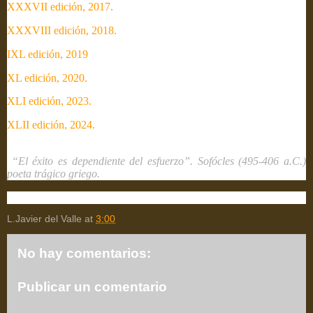
XXXVII edición, 2017.
XXXVIII edición, 2018.
IXL edición, 2019
XL edición, 2020.
XLI edición, 2023.
XLII edición, 2024.
“El éxito es dependiente del esfuerzo”. Sofócles (495-406 a.C.)
poeta trágico griego.
L.Javier del Valle
at
3:00
No hay comentarios:
Publicar un comentario