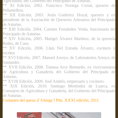
Agricultura, del Gobierno del Principado de Asturias.
** XI Edición, 2002. Francisco Noriega Corral, quesero de
Peñamellera.
** XII Edición, 2003. Jesús Gutiérrez Hoyal, quesero y ex
presidente de la Asociación de Queseros Artesanos del Principado
de Asturias.
** XIII Edición, 2004. Carmen Fernández Venta, funcionaria del
Principado de Asturias.
** XIV Edición, 2005. Marigel Álvarez Martínez, de la quesería
Redes, de Caso.
** XV Edición, 2006. Lluis Nel Estrada Álvarez, cocinero y
escritor.
** XVI Edición, 2007. Manuel Arroyo, de Laboratorios Arroyo, de
Santander.
** XVII Edición, 2008. Tomasa Arce Bernardo, ex viceconsejera
de Agricultura y Ganadería del Gobierno del Principado de
Asturias.
** XVIII Edición, 2009. José Andrés, empresario y cocinero.
** XIX Edición, 2010. Santiago Menéndez de Luarca, ex
Consejero de Agricultura y Ganadería, del Gobierno del Principado
de Asturias.
Certamen del quesu d´Afuega´l Pitu. XXXI edición, 2011.