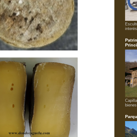
Escult
interés
Patri
Princ
Capill
bienes
Parqu