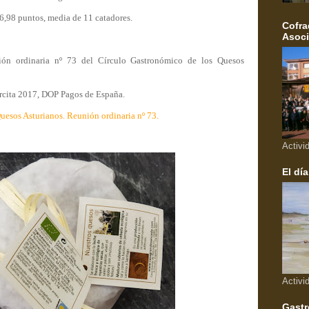
6,98 puntos, media de 11 catadores.
Cofra
Asoci
ión ordinaria nº 73 del Círculo Gastronómico de los Quesos
rcita 2017, DOP Pagos de España.
uesos Asturianos. Reunión ordinaria nº 73.
Activi
El día
Activi
Gastr