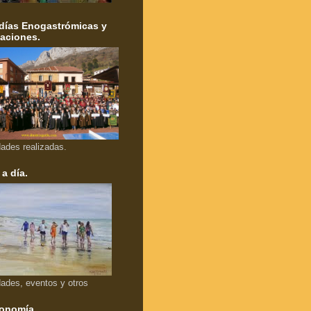
días Enogastrómicas y
aciones.
dades realizadas.
 a día.
dades, eventos y otros
onomía.