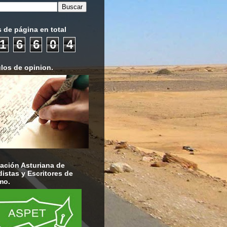
s de página en total
1
6
6
0
4
ulos de opinion.
ación Asturiana de
distas y Escritores de
mo.