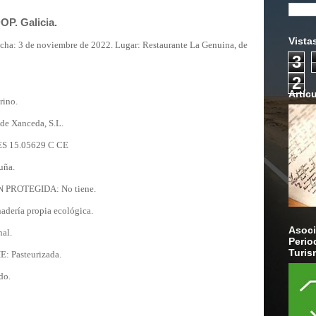
OP. Galicia.
Vista
cha: 3 de noviembre de 2022. Lugar: Restaurante La Genuina, de
3
2
Artíc
ino.
e Xanceda, S.L.
 15.05629 C CE
uña.
PROTEGIDA: No tiene.
ganadería propia ecológica.
Asoci
CIÓN: Artesanal.
Perio
Turis
HE
: Pasteurizada.
ada curado.