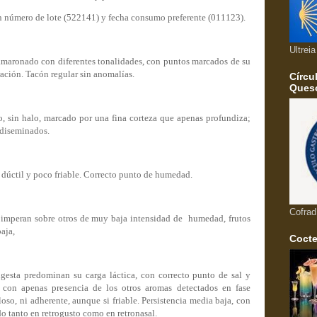
on número de lote (522141) y fecha consumo preferente (011123).
Ultrei
 amaronado con diferentes tonalidades, con puntos marcados de su
ación. Tacón regular sin anomalías.
Círcu
Queso
o:
o, sin halo, marcado por una fina corteza que apenas profundiza;
 diseminados.
 dúctil y poco friable. Correcto punto de humedad.
Cofrad
 imperan sobre otros de muy baja intensidad de humedad, frutos
baja,
Cocte
gesta predominan su carga láctica, con correcto punto de sal y
 con apenas presencia de los otros aromas detectados en fase
loso, ni adherente, aunque si friable. Persistencia media baja, con
do tanto en retrogusto como en retronasal.