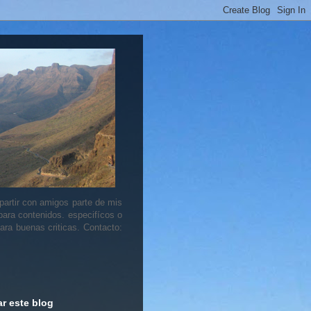
artir con amigos parte de mis
 para contenidos. especifícos o
ara buenas criticas. Contacto:
r este blog