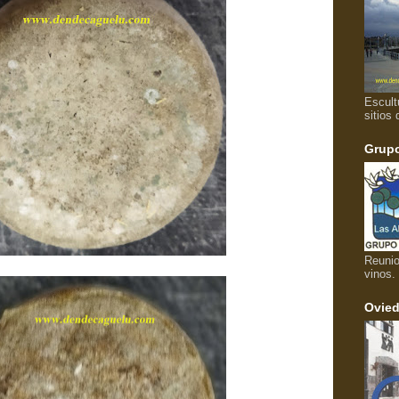
Escult
sitios 
Grupo
Reunio
vinos.
Ovied