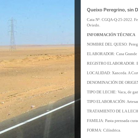
Queixo Peregrino, sin D
Cata Nº: CGQA-Q-25-2022.
Fe
Oviedo.
INFORMACIÓN TÉCNICA
NOMBRE DEL QUESO: Peregr
ELABORADOR: Casa Grande d
REGISTRO ELABORADOR: ES
LOCALIDAD: Xanceda. A Cor
DENOMINACIÓN DE ORIGEN 
TIPO DE LECHE: Vaca, de 
TIPO ELABORA
TRATAMIENTO DE
LA LEC
FAMILIA: Pasta prens
FORMA: Cilíndrica.