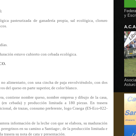
amos.
Federa
:
y Escr
gica pasteurizada de ganadería propia, sal ecológica, cloruro
icos.
A.C.A
días.
duración estuvo cubierto con cebada ecológica.
CO.
Asocia
 no alimentario, con una cincha de paja envolviéndolo, con dos
Asturc
s del queso en parte superior, de color blanco.
tera, contiene nombre queso, nombre empresa y dibujo de la casa,
(en cebada) y producción limitada a 180 piezas. En trasera
icional, de trazas, consumo preferente, logo Craega (ES-Eco-022-
antera información de la leche con que se elabora, su maduración
peregrinos en su camino a Santiago-, de la producción limitada e
a trasera su nota de cata y presentación.