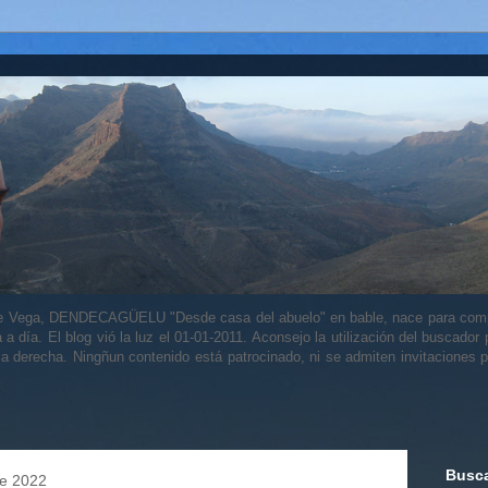
alle Vega, DENDECAGÜELU "Desde casa del abuelo" en bable, nace para comp
a a día. El blog vió la luz el 01-01-2011. Aconsejo la utilización del buscador
 la derecha. Ningñun contenido está patrocinado, ni se admiten invitaciones p
Busca
de 2022