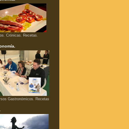
los. Crónicas. Recetas.
onomía.
rsos Gastronómicos. Recetas
.