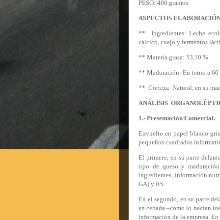
PESO: 400 gr
ASPECTOS ELABORACIÓN
** Ingredientes: Leche ecoló
cálcico, cuajo y fermentos láct
** Materia grasa: 53,10 %
** Maduración: En torno a 60 
** Corteza: Natural, en su ma
ANÁLISIS ORGANOLÉPTI
1.- Presentación Comercial.
Envuelto en papel blanco-gris
pequeños cuadrados informativo
El primero, en su parte delan
tipo de queso y maduración 
ingredientes, información nutr
GA) y RS.
En el segundo, en su parte del
en cebada –como lo hacían los 
información de la empresa. En l