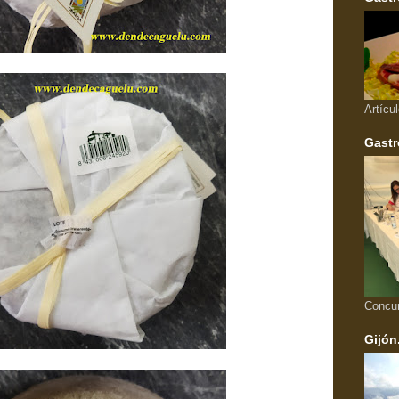
Artícu
Gastr
Concu
Gijón