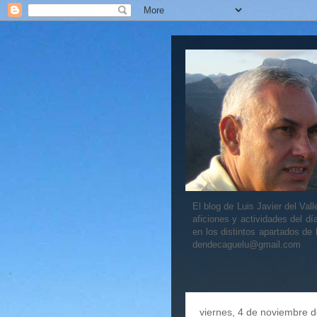
El blog de Luis Javier del V
aficiones y actividades del dí
en los distintos apartados de
dendecaguelu@gmail.com
viernes, 4 de noviembre 