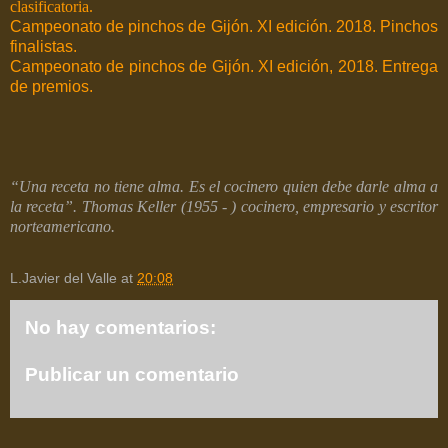
clasificatoria.
Campeonato de pinchos de Gijón. XI edición. 2018. Pinchos
finalistas.
Campeonato de pinchos de Gijón. XI edición, 2018. Entrega
de premios.
“Una receta no tiene alma. Es el cocinero quien debe darle alma a
la receta”. Thomas Keller (1955 - ) cocinero, empresario y escritor
norteamericano.
L.Javier del Valle
at
20:08
No hay comentarios:
Publicar un comentario