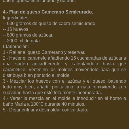
que el queso este fundido y dorado.
4.- Flan de queso Camerano Semicurado.
Ingredientes:
--
600 gramos
de queso de cabra semicurado.
-- 16 huevos
--
800 gramos
de azúcar.
-- 2000 ml de nata
Elaboración:
1.- Rallar el queso Camerano y reservar.
2.- Hacer el caramelo añadiendo 16 cucharadas de azúcar a
una sartén antiadherente y calentándolo hasta que
caramelice. Verter en los moldes moviéndolo para que se
distribuya bien por todo el molde.
3.- Mezclar los huevos con el azúcar y el queso, batiendo
todo muy bien, añadir por ultimo la nata removiendo con
suavidad hasta que esté totalmente incorporada.
4.- Verter la mezcla en el molde e introducir en el horno a
baño María a
180ºC
durante 40 minutos.
5.- Dejar enfriar y desmoldar con cuidado.