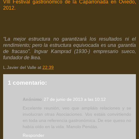
VIII Festival gastronómico de la Caparronada en Oviedo,
2012.
“La mejor estructura no garantizará los resultados ni el
rendimiento; pero la estructura equivocada es una garantía
de fracaso”. Ingvar Kamprad (1930-) empresario sueco,
fundador de Ikea.
L.Javier del Valle
at
22:39
1 comentario:
Anónimo
27 de junio de 2013 a las 10:12
Excelente reunión, veo que ampliáis relaciones y se
involucran otras Asociaciones. Vos estáis convirtiendo
en toda una referencia gastronómica. De ese queso no
había oído en la vida. Manolo Pendás.
Responder