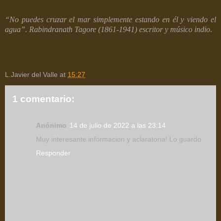
“No puedes cruzar el mar simplemente estando en él y viendo el
agua”. Rabindranath Tagore (1861-1941) escritor y músico indio
.
L.Javier del Valle
at
15:27
1 comentario:
Anónimo
14 de julio de 2022 a las 23:14
Muy interesante informacion y aclaratoria! Lo guardo
Responder