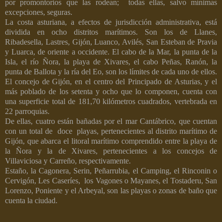
por promontorios que las rodean; todas ellas, salvo mínimas
excepciones, seguras.
La costa asturiana, a efectos de jurisdicción administrativa, está
dividida en ocho distritos marítimos. Son los de Llanes,
Ribadesella, Lastres, Gijón, Luanco, Avilés, San Esteban de Pravia
y Luarca, de oriente a occidente. El cabo de la Mar, la punta de la
Isla, el río Ñora, la playa de Xivares, el cabo Peñas, Ranón, la
punta de Ballota y la ría del Eo, son los límites de cada uno de ellos.
El concejo de Gijón, en el centro del Principado de Asturias, y el
más poblado de los setenta y ocho que lo componen, cuenta con
una superficie total de 181,70 kilómetros cuadrados, vertebrada en
22 parroquias.
De ellas, cuatro están bañadas por el mar Cantábrico, que cuentan
con un total de
doce
playas, pertenecientes al distrito marítimo de
Gijón, que abarca el litoral marítimo comprendido entre la playa de
la Ñora y la de Xivares, pertenecientes a los concejos de
Villaviciosa y Carreño, respectivamente.
Estaño, la Cagonera, Serin, Peñarrubia, el Camping, el Rinconin o
Cervigón, Les Caseríes,
los Vagones o Mayanes, el Tostaderu, San
Lorenzo, Poniente y el Arbeyal, son las playas o zonas de baño que
cuenta la ciudad.