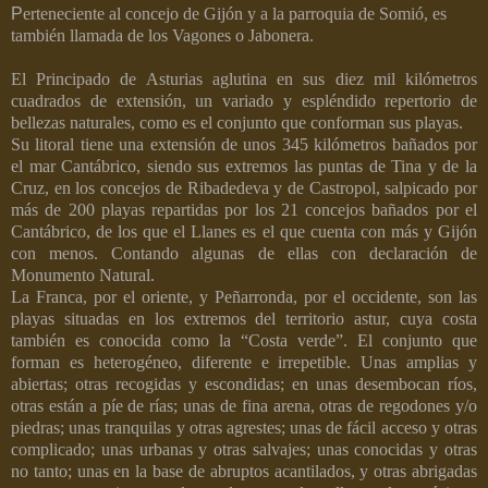
P
erteneciente al concejo de Gijón y a la parroquia de
Somió, es
también llamada de los Vagones o Jabonera.
El Principado de Asturias aglutina en sus diez mil kilómetros
cuadrados de extensión, un variado y espléndido repertorio de
bellezas naturales, como es el conjunto que conforman sus playas.
Su litoral tiene una extensión de unos 345 kilómetros bañados por
el mar Cantábrico, siendo sus extremos las puntas de Tina y de la
Cruz, en los concejos de Ribadedeva y de Castropol, salpicado por
más de 200 playas repartidas por los 21 concejos bañados por el
Cantábrico, de los que el Llanes es el que cuenta con más y Gijón
con menos. Contando algunas de ellas con declaración de
Monumento Natural.
La Franca, por el oriente, y Peñarronda, por el occidente, son las
playas situadas en los extremos del territorio astur, cuya costa
también es conocida como la “Costa verde”. El conjunto que
forman es heterogéneo, diferente e irrepetible. Unas amplias y
abiertas; otras recogidas y escondidas; en unas desembocan ríos,
otras están a píe de rías; unas de fina arena, otras de regodones y/o
piedras; unas tranquilas y otras agrestes; unas de fácil acceso y otras
complicado; unas urbanas y otras salvajes; unas conocidas y otras
no tanto; unas en la base de abruptos acantilados, y otras abrigadas