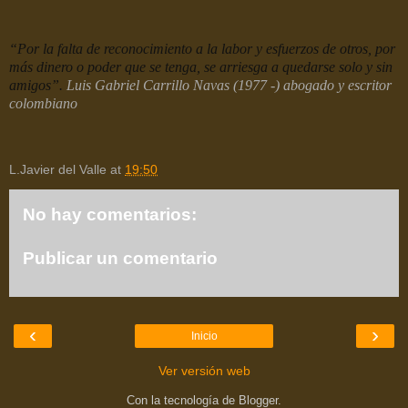
“
Por la falta de reconocimiento a la labor y esfuerzos de otros, por
más dinero o poder que se tenga, se arriesga a quedarse solo y sin
amigos”.
Luis Gabriel Carrillo Navas (1977 -) abogado y escritor
colombiano
L.Javier del Valle
at
19:50
No hay comentarios:
Publicar un comentario
‹
›
Inicio
Ver versión web
Con la tecnología de
Blogger
.