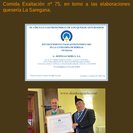
Comida Exaltación nº 75, en torno a las elaboraciones
quesería La Saregana.