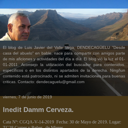
El blog de Luis Javier del Valle Vega, DENDECAGÜELU "Desde
casa del abuelo" en bable, nace para compartir con amigos parte
de mis aficiones y actividades del día a día. El blog vió la luz el 01-
01-2011. Aconsejo la utilización del buscador para contenidos.
especifícos o en los distintos apartados de la derecha. Ningñun
contenido está patrocinado, ni se admiten invitaciones para buenas
criticas. Contacto: dendecaguelu@gmail.com
viernes, 7 de junio de 2019
Inedit Damm Cerveza.
Cata Nº: CGQA-V-14-2019
Fecha: 30 de Mayo de 2019. Lugar:
TC28 Comer y Beber, de Mieres.