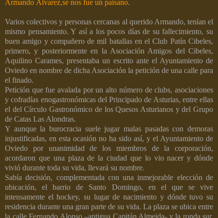
Armando Álvarez,se nos fue un paisano.
Varios colectivos y personas cercanas al querido Armando, tenían el
mismo pensamiento. Y así a los pocos días de su fallecimiento, su
buen amigo y compañero de mil batallas en el Club Patín Cibeles,
primero, y posteriormente en la Asociación Amigos del Cibeles,
Aquilino Carames, presentaba un escrito ante el Ayuntamiento de
Oviedo en nombre de dicha Asociación la petición de una calle para
el finado.
Petición que fue avalada por un alto número de clubs, asociaciones
y cofradías enogastronómicas del Principado de Asturias, entre ellas
el del Círculo Gastronómico de los Quesos Asturianos y del Grupo
de Catas Las Alondras.
Y aunque la burocracia suele jugar malas pasadas con demoras
injustificadas, en esta ocasión no ha sido así, y el Ayuntamiento de
Oviedo por unanimidad de los miembros de la corporación,
acordaron que una plaza de la ciudad que lo vio nacer y dónde
vivió durante toda su vida, llevará su nombre.
Sabía decisión, complementada con una inmejorable elección de
ubicación, el barrio de Santo Domingo, en el que se vive
intensamente el hockey, su lugar de nacimiento y dónde tuvo su
residencia durante una gran parte de su vida. La plaza se ubica entre
la calle Fernando Alonso –antigua Capitán Almeida- y la ronda sur,