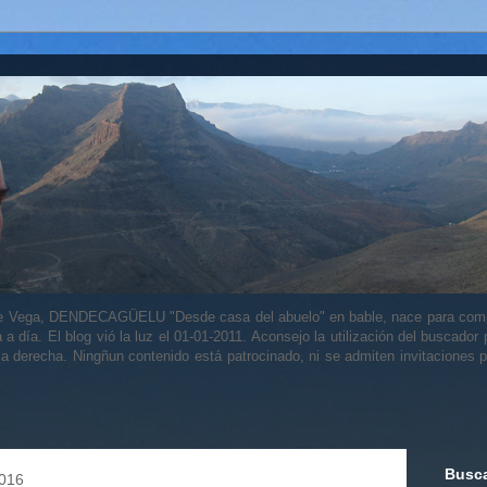
alle Vega, DENDECAGÜELU "Desde casa del abuelo" en bable, nace para comp
a a día. El blog vió la luz el 01-01-2011. Aconsejo la utilización del buscador
 la derecha. Ningñun contenido está patrocinado, ni se admiten invitaciones p
Busca
2016