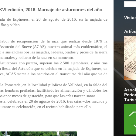
XVI edición, 2016. Marcaje de asturcones del año.
Vista
ada de Espineres, el 20 de agosto de 2016, en la majada de
fías y vídeo.
Artíc
 labor de recuperación de la raza que realiza desde 1979 la
Asturcón del Sueve (ACAS), nuestro animal más emblemático, el
sus anchas por las majadas, laderas, prados y picos de la sierra
 naturales y reducto de la raza en su momento.
Asturcones con pureza, superan los 2.500 ejemplares, y año tras
la fiesta del Asturcón que se celebra en la majada de Espineres, en
eve, ACAS marca a los nacidos en el transcurso del año que va de
a Pomarada, en la localidad piloñesa de Vallobal, en la falda del
Asoci
las hembras preñadas, facilitándoles alimentación y dándoles los
Perio
s once meses de gestación, para que las crías nazcan sanas.
Turis
sta, celebrada el 20 de agosto de 2016, tres crías –dos machos y
rante su celebración, en el recinto habilitado para ello.