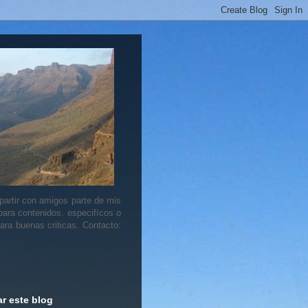
artir con amigos parte de mis
 para contenidos. especifícos o
ara buenas criticas. Contacto:
r este blog