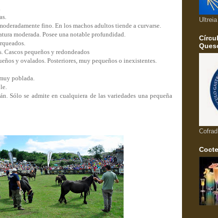
.
as.
Ultrei
moderadamente fino. En los machos adultos tiende a curvarse.
atura moderada. Posee una notable profundidad.
Círcu
arqueados.
Queso
es. Cascos pequeños y redondeados
ueños y ovalados. Posteriores, muy pequeños o inexistentes.
 muy poblada.
le.
án. Sólo se admite en cualquiera de las variedades una pequeña
Cofrad
Cocte