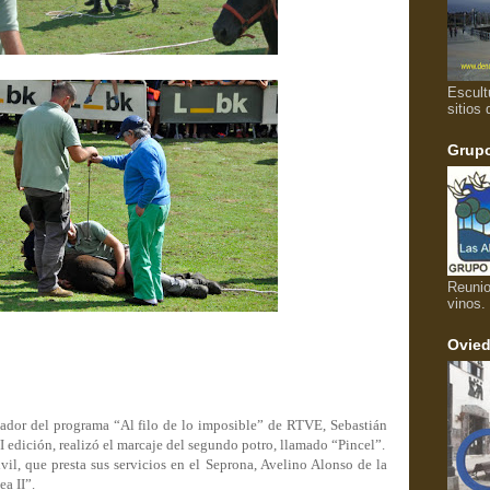
Escult
sitios 
Grupo
Reunio
vinos.
Ovied
reador del programa “Al filo de lo imposible” de RTVE, Sebastián
edición, realizó el marcaje del segundo potro, llamado “Pincel”.
vil, que presta sus servicios en el Seprona, Avelino Alonso de la
a II”.