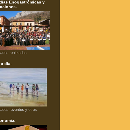
días Enogastrómicas y
aciones.
dades realizadas.
 a día.
dades, eventos y otros
onomía.