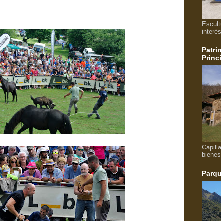
Escult
interés
Patri
Princ
Capill
bienes
Parqu