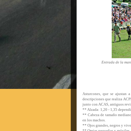
Entrada de la mana
Asturcones, que se ajustan a 
descripciones que realiza ACP
junto con ACAS, antiguos revit
** Alzada: 1,20 - 1,35 dependi
** Cabeza de tamaño mediano 
en los machos.
** Ojos grandes, negros y viv
** Orejas pequeñas y móviles.