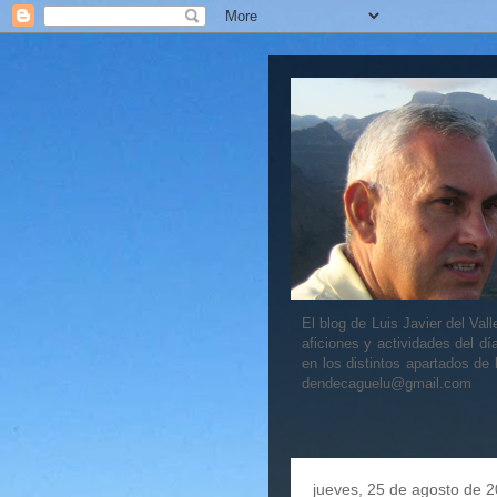
El blog de Luis Javier del V
aficiones y actividades del dí
en los distintos apartados de
dendecaguelu@gmail.com
jueves, 25 de agosto de 