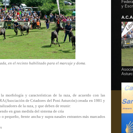
Federa
y Escr
A.C.A
da, en el recinto habilitado para el marcaje y doma.
Asocia
Asturc
la morfología y características de la raza, de acuerdo con las
RA (Asociación de Criadores del Poni Asturcón) creada en 1981 y
alizadores de la raza, y que deben de reunir:
endo en gran medida del sistema de cría
o pequeño, frente ancha y supra nasales entrantes más marcados
os