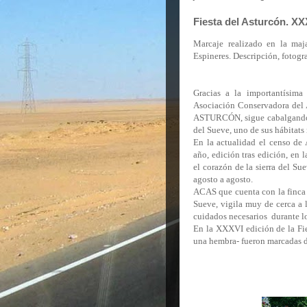
Fiesta del Asturcón. XX
Marcaje realizado en la maj
Espineres. Descripción, fotogra
Gracias a la importantísima
Asociación Conservadora del 
ASTURCÓN, sigue cabalgando a 
del Sueve, uno de sus hábitats
En la actualidad el censo de 
año, edición tras edición, en 
el corazón de la sierra del Su
agosto a agosto.
ACAS que cuenta con la finca l
Sueve, vigila muy de cerca a 
cuidados necesarios durante lo
En la XXXVI edición de la Fie
una hembra- fueron marcadas du