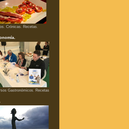
los. Crónicas. Recetas.
onomía.
rsos Gastronómicos. Recetas
.