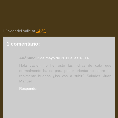
L.Javier del Valle
at
14:39
1 comentario:
Anónimo
2 de mayo de 2011 a las 18:14
Hola Javier, no he visto las fichas de cata que
normalmente haces para poder orientarme sobre los
realmente buenos ¿los vas a subir? Saludos. Juan
Manuel.
Responder