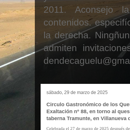
2011. Aconsejo la
contenidos. especifí
la derecha. Ningñun
admiten invitacione
dendecaguelu@gmai
sábado, 29 de marzo de 2025
Circulo Gastronómico de los Que
Exaltación nº 88, en torno al ques
taberna Tramunte, en Villanueva 
Celebrada el 27 de marzo de 2025 después de