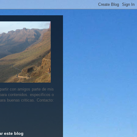
artir con amigos parte de mis
 para contenidos. especifícos o
ara buenas criticas. Contacto:
r este blog