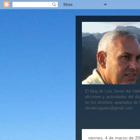
El blog de Luis Javier del V
aficiones y actividades del dí
en los distintos apartados de
dendecaguelu@gmail.com
viernes, 4 de marzo de 2