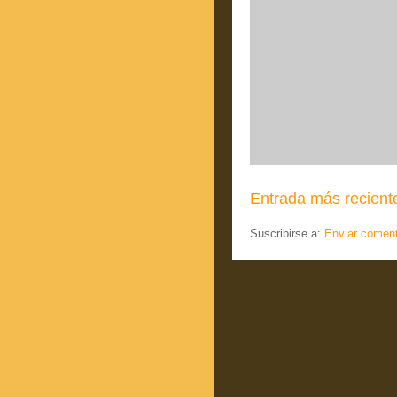
Entrada más recient
Suscribirse a:
Enviar coment