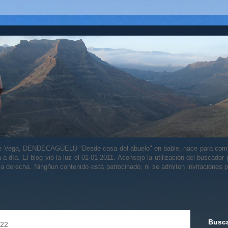
alle Vega, DENDECAGÜELU "Desde casa del abuelo" en bable, nace para comp
a a día. El blog vió la luz el 01-01-2011. Aconsejo la utilización del buscador
 la derecha. Ningñun contenido está patrocinado, ni se admiten invitaciones p
Busca
022