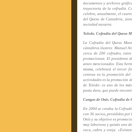
documentos y archivos gráficos
trayectoria de la cofradía. 
celebra, anualmente, el cuart
del Queso de Cantabria, sien
sociedad navarra.
Toledo. Cofradía del Queso 
La Cofradía del Queso Manc
cántabros ilustres: Manuel Ar
cerca de 200 cofrades, entre
promocionan. El presidente de
antes mencionados. Esta herm
misma, celebrará el tercer f
centran en la promoción del 
actividades es la promoción d
de Toledo- es uno de los má
pasta dura, que puede encontr
Cangas de Onís. Cofradía de
En 2004 se creaba la Cofradí
con 36 socios, presididos por
Onís y su objetivo es promoc
muy laborioso y quizás uno de 
vaca, cabra y oveja. «Existen 