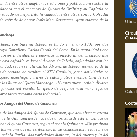
. Y, entre otros, ampliar las ediciones y publicaciones sobre la
Colabora con el concurso de Quesos de Ordizia y su Capítulo se
o sábado de mayo. Esta hermanada, entre otras, con la Cofradía
do cofrade de honor Jesús Mari Ormaetxea, gran maestre de la
Ultrei
Círcu
Manchego
Queso
hego, con base en Toledo, se fundó en el año 1991 por dos
royo González y Carlos García del Cerro. En la actualidad tiene
 socios individuales y empresas productoras del producto que
 esta cofradía es Ismael Álvarez de Toledo, cofundador con los
andad, según señala Carlos Álvarez de Toledo, secretario de la
in de semana de octubre el XXV Capítulo, y sus actividades se
queso manchego a través de catas y otros eventos. Otra de sus
e las Rutas del Queso Manchego. «Nuestro queso -señala Álvarez
s famosos del mundo. Un queso de oveja de raza manchega, de
Cofrad
arse tanto artesano como industrial».
Cocte
 los Amigos del Queso de Gamoneu
a de los Amigos del Queso de Gamoneu, que actualmente cuenta
 Favila Quintana desde hace dos años. Su sede está en Cangas de
ionar el queso Gamoneu, según el propio Quintana. «Un producto
los mejores quesos existentes». En su composición lleva leche de
-señala Favila- dos variedades distintas, la del puerto y la del