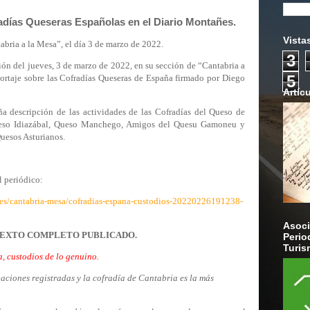
radías Queseras Españolas en el Diario Montañes.
Vista
abria a la Mesa”, el día 3 de marzo de 2022.
3
ón del jueves, 3 de marzo de 2022, en su sección de “Cantabria a
5
ortaje sobre las Cofradías Queseras de España firmado por Diego
Artíc
 descripción de las actividades de las Cofradías del Queso de
ueso Idiazábal, Queso Manchego, Amigos del Quesu Gamoneu y
uesos Asturianos.
l periódico:
.es/cantabria-mesa/cofradias-espana-custodios-20220226191238-
Asoci
EXTO COMPLETO PUBLICADO.
Perio
Turis
, custodios de lo genuino.
aciones registradas y la cofradía de Cantabria es la más