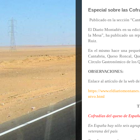
Especial sobre las Cof
Publicado en la sección “Cant
El Diario Montañés en su edici
la Mesa”, ha publicado un rep
Ruiz.
En el mismo hace una pequeña
Cantabria, Queso Roncal, Q
Círculo Gastronómico de los Q
OBSERVACIONES:
Enlace al artículo de la web de
https://www.eldiariomontanes
ntvo.html
T
Cofradías del queso de España
En España hay sólo seis agrup
veterana del país