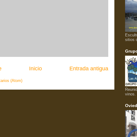
Escult
sitios 
Grupo
e
Inicio
Entrada antigua
arios (Atom)
Reunio
vinos.
Ovied