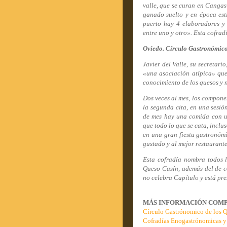
valle, que se curan en Cangas
ganado suelto y en época esti
puerto hay 4 elaboradores y 
entre uno y otro». Esta cofrad
Oviedo. Círculo Gastronómico
Javier del Valle, su secretar
«una asociación atípica» qu
conocimiento de los quesos y n
Dos veces al mes, los componen
la segunda cita, en una sesió
de mes hay una comida con un
que todo lo que se cata, inclu
en una gran fiesta gastronóm
gustado y al mejor restaurante
Esta cofradía nombra todos l
Queso Casín, además del de co
no celebra Capítulo y está pre
MÁS INFORMACIÓN COMPLE
Círculo Gastrónomico de los Q
Cofradías Enogastrónomicas y