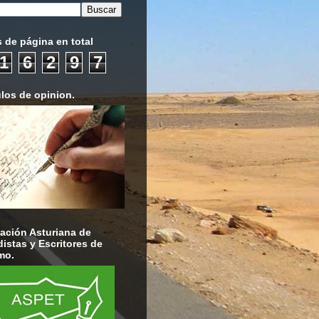
s de página en total
1
6
2
9
7
ulos de opinion.
ación Asturiana de
distas y Escritores de
mo.