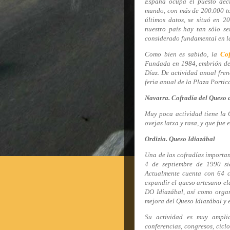
España ocupa el puesto deci
mundo, con más de 200.000 to
últimos datos, se situó en 20
nuestro país hay tan sólo se
considerado fundamental en la
Como bien es sabido, la
Cof
Fundada en 1984, embrión de 
Díaz. De actividad anual frené
feria anual de la Plaza Porti
Navarra. Cofradía del Queso 
Muy poca actividad tiene la 
ovejas latxa y rasa, y que fue
Ordizia. Queso Idiazábal
Una de las cofradías important
4 de septiembre de 1990 s
Actualmente cuenta con 64 co
expandir el queso artesano el
DO Idiazábal, así como organ
mejora del Queso Idiazábal y 
Su actividad es muy amplia
conferencias, congresos, ciclo