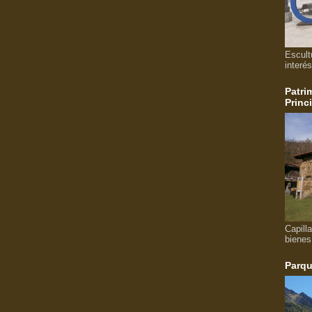
Escult
interés
Patri
Princ
Capill
bienes
Parqu