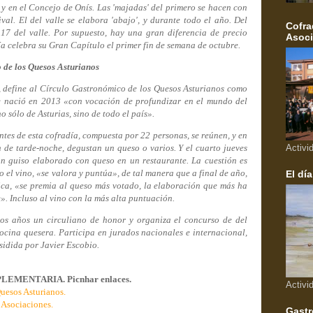
 y en el Concejo de Onís. Las 'majadas' del primero se hacen con
val. El del valle se elabora 'abajo', y durante todo el año. Del
Cofra
17 del valle. Por supuesto, hay una gran diferencia de precio
Asoci
ía celebra su Gran Capítulo el primer fin de semana de octubre.
 de los Quesos Asturianos
io, define al Círculo Gastronómico de los Quesos Asturianos como
e nació en 2013 «con vocación de profundizar en el mundo del
o sólo de Asturias, sino de todo el país».
tes de esta cofradía, compuesta por 22 personas, se reúnen, y en
n de tarde-noche, degustan un queso o varios. Y el cuarto jueves
Activi
 guiso elaborado con queso en un restaurante. La cuestión es
so el vino, «se valora y puntúa», de tal manera que a final de año,
El día
ica, «se premia al queso más votado, la elaboración que más ha
». Incluso al vino con la más alta puntuación.
os años un circuliano de honor y organiza el concurso de del
cina quesera. Participa en jurados nacionales e internacional,
sidida por Javier Escobio.
MENTARIA. Picnhar enlaces.
Activi
uesos Asturianos.
 Asociaciones.
Gastr