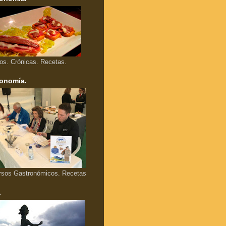
los. Crónicas. Recetas.
onomía.
rsos Gastronómicos. Recetas
.