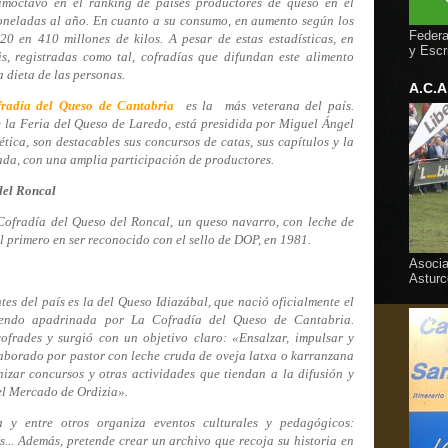
moctavo en el ranking de países productores de queso en el
neladas al año. En cuanto a su consumo, en aumento según los
Federa
20 en 410 millones de kilos. A pesar de estas estadísticas, en
y Escr
is, registradas como tal, cofradías que difundan este alimento
 dieta de las personas.
A.C.A
radía del Queso de Cantabria
es la
más veterana del país.
la Feria del Queso de Laredo, está presidida por Miguel Ángel
tica, son destacables sus concursos de catas, sus capítulos y la
cada, con una amplia participación de productores.
del Roncal
Cofradía del Queso del Roncal, un queso navarro, con leche de
 el primero en ser reconocido con el sello de DOP, en 1981.
Asocia
Asturc
es del país es la del Queso Idiazábal, que nació oficialmente el
iendo apadrinada por La Cofradía del Queso de Cantabria.
frades y surgió con un objetivo claro: «Ensalzar, impulsar y
aborado por pastor con leche cruda de oveja latxa o karranzana
izar concursos y otras actividades que tiendan a la difusión y
el Mercado de Ordizia».
 y entre otros organiza eventos culturales y pedagógicos:
s... Además, pretende crear un archivo que recoja su historia en