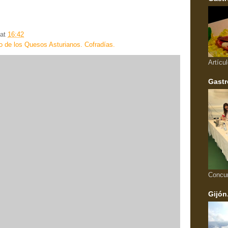
at
16:42
o de los Quesos Asturianos. Cofradías.
Artícu
Gastr
Concu
Gijón