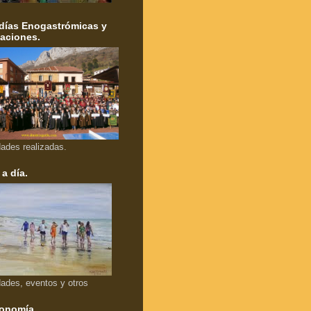
días Enogastrómicas y
aciones.
dades realizadas.
 a día.
dades, eventos y otros
onomía.