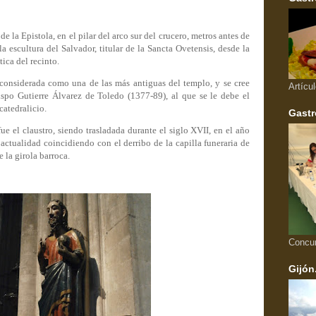
de la Epistola, en el pilar del arco sur del crucero, metros antes de
la escultura del Salvador, titular de la Sancta Ovetensis, desde la
ica del recinto.
 considerada como una de las más antiguas del templo, y se cree
Artícu
spo Gutierre Álvarez de Toledo (1377-89), al que se le debe el
catedralicio.
Gastr
fue el claustro, siendo trasladada durante el siglo XVII, en el año
 actualidad coincidiendo con el derribo de la capilla funeraria de
 la girola barroca.
Concu
Gijón