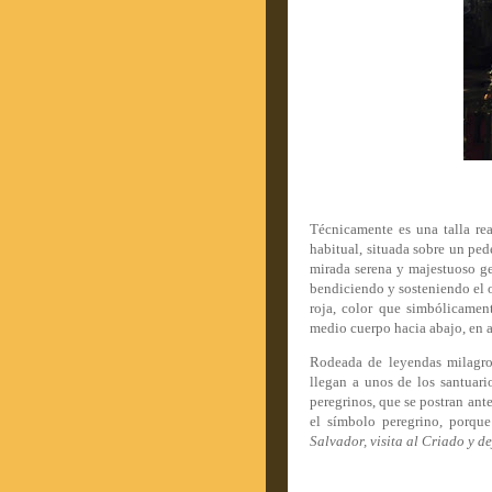
Técnicamente es una talla re
habitual, situada sobre un ped
mirada serena y majestuoso ge
bendiciendo y sosteniendo el o
roja, color que simbólicamen
medio cuerpo hacia abajo, en a
Rodeada de leyendas milagros
llegan a unos de los santuari
peregrinos, que se postran ant
el símbolo peregrino, porqu
Salvador, visita al Criado y d