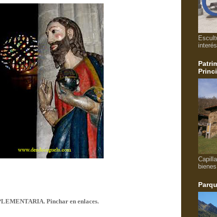
Escult
interés
Patri
Princ
Capill
bienes
Parqu
MENTARIA. Pinchar en enlaces.