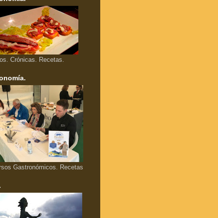
los. Crónicas. Recetas.
onomía.
rsos Gastronómicos. Recetas
.