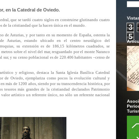
r, en la Catedral de Oviedo.
Vista
dral, que se tardó cuatro siglos en construirse glutinando cuatro
os de la cristiandad que la hacen única en el mundo.
3
5
ino de Asturias, y por tanto en su momento de España, ostenta la
 de Asturias, estando ubicado en el centro neurálgico del
Artíc
roquias, su extensión es de 186,15 kilómetros cuadrados, se
 metros sobre el nivel del mar, resguardado por el monte Naranco
o al sur, y su censo poblacional es de 220.406 habitantes –censo de
rtístico y religioso, destaca la Santa Iglesia Basílica Catedral
or de Oviedo, ejemplariza como pocos la evolución cultural y
na en más de 1200 años, siendo por su transcendencia histórica, por
os tesoros más grandes de la cristiandad declarados Patrimonio
valor artístico un referente único, no sólo un referente nacional
Asoci
Perio
Turis