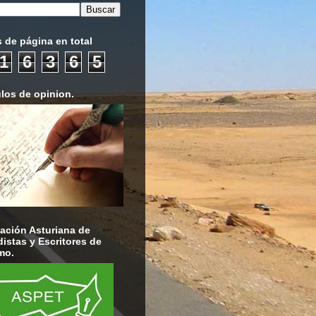
s de página en total
1
6
3
6
5
ulos de opinion.
ación Asturiana de
distas y Escritores de
mo.