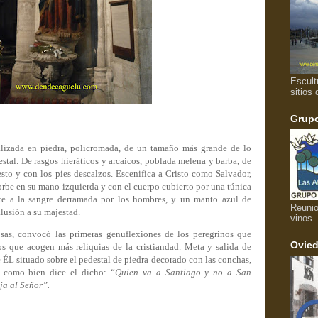
Escult
sitios 
Grupo
alizada en piedra, policromada, de un tamaño más grande de lo
estal. De rasgos hieráticos y arcaicos, poblada melena y barba, de
sto y con los pies descalzos. Escenifica a Cristo como Salvador,
rbe en su mano izquierda y con el cuerpo cubierto por una túnica
te a la sangre derramada por los hombres, y un manto azul de
Reunio
lusión a su majestad.
vinos.
as, convocó las primeras genuflexiones de los peregrinos que
Ovied
os que acogen más reliquias de la cristiandad. Meta y salida de
e ÉL situado sobre el pedestal de piedra decorado con las conchas,
e como bien dice el dicho: “
Quien va a Santiago y no a San
eja al Señor”.