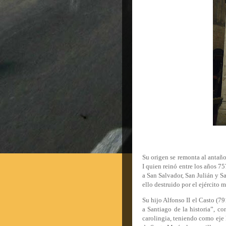
Su origen se remonta al antaño
I quien reinó entre los años 7
a San Salvador, San Julián y S
ello destruido por el ejército
Su hijo Alfonso II el Casto (7
a Santiago de la historia”, c
carolingia, teniendo como eje l