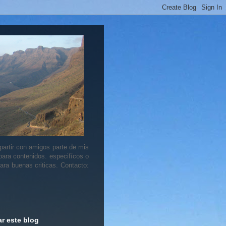
artir con amigos parte de mis
 para contenidos. especifícos o
ara buenas criticas. Contacto:
r este blog