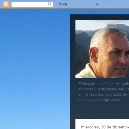
El blog de Luis Javier del V
aficiones y actividades del dí
en los distintos apartados de
dendecaguelu@gmail.com
miércoles, 30 de diciemb