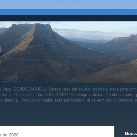
alle Vega, DENDECAGÜELU "Desde casa del abuelo" en bable, nace para comp
a a día. El blog vió la luz el 01-01-2011. Aconsejo la utilización del buscador
 la derecha. Ningñun contenido está patrocinado, ni se admiten invitaciones p
Busca
re de 2020