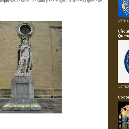
uperpuestas de Santa Leocadia y San Miguel, la separada iglesia de
Ultrei
Círcu
Queso
Cofrad
Cocte