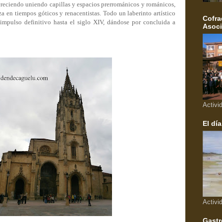
 creciendo uniendo capillas y espacios prerrománicos y románicos,
za en tiempos góticos y renacentistas. Todo un laberinto artístico
Cofra
impulso definitivo hasta el siglo XIV, dándose por concluida a
Asoci
Activi
El día
Activi
Gastr