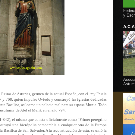
Federa
y Escr
A.C.A
Asocia
Asturc
 Reino de Asturias, germen de la actual España, con el
rey Fruela
57 y 768, quien impulso Oviedo y construyó las iglesias dedicadas
anta Basilisa, así como un palacio real para su esposa Munia. Todo
 musulmán
de Abd el Melik en el año 794.
91-842), el mismo que consta oficialmente como “Primer peregrino
onstruyó una hierópolis comparable a cualquier otra de la Europa
a Basílica de San Salvador. A la reconstrucción de esta, se unió la