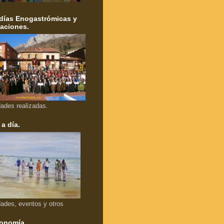
días Enogastrómicas y
aciones.
dades realizadas.
 a día.
dades, eventos y otros
onomía.