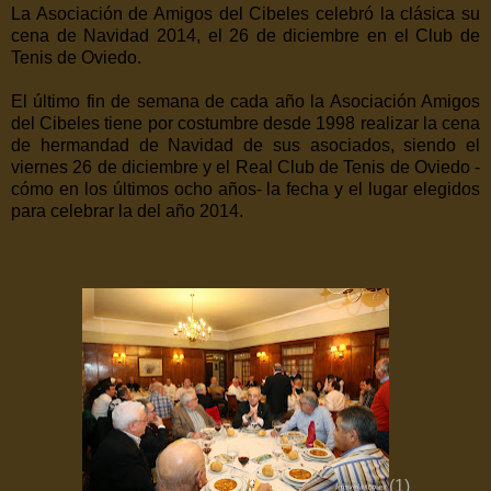
La Asociación de Amigos del Cibeles celebró la clásica su
cena de Navidad 2014, el 26 de diciembre en el Club de
Tenis de Oviedo.
El último fin de semana de cada año la Asociación Amigos
del Cibeles tiene por costumbre desde 1998 realizar la cena
de hermandad de Navidad de sus asociados, siendo el
viernes 26 de diciembre y el Real Club de Tenis de Oviedo -
cómo en los últimos ocho años- la fecha y el lugar elegidos
para celebrar la del año 2014.
(1)