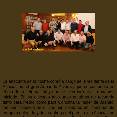
La anécdota de la noche corrió a cargo del Presidente de la
Asociación, el gran Armando Álvarez, que se confundió en
el día de la celebración y que se incorporó al acto una vez
iniciado. En su discurso tuvo unas palabras de recuerdo
tanto para Pedro como para Conchita la mujer de Juanito,
también fallecida en el año, sin olvidarse del campeonato
europeo obtenido y de la entrega del premio a la Asociación