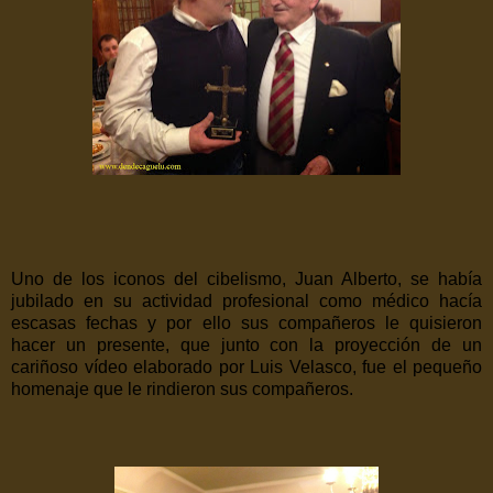
Uno de los iconos del cibelismo, Juan Alberto, se había
jubilado en su actividad profesional como médico hacía
escasas fechas y por ello sus compañeros le quisieron
hacer un presente, que junto con la proyección de un
cariñoso vídeo elaborado por Luis Velasco, fue el pequeño
homenaje que le rindieron sus compañeros.