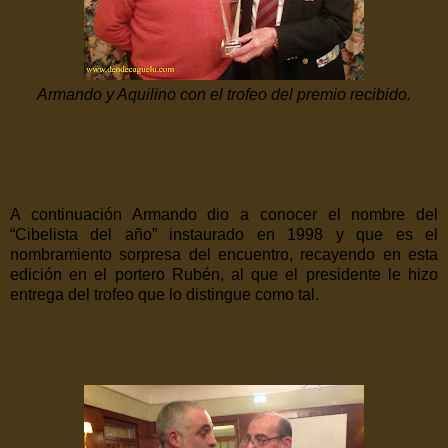
Armando y Aquilino con el trofeo del premio recibido.
A continuación Armando dio a conocer el nombre del
“Cibelista del año” instaurado en 1998 y que es el
nombramiento sorpresa del encuentro, recayendo en esta
edición en el portero Rubén, al que el presidente le hizo
entrega del trofeo que lo distingue como tal.