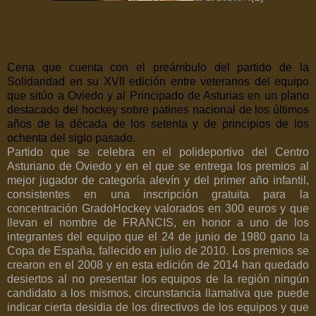
Cena que cuenta con el preámbulo del partido de la
Solidaridad en su XVII edición entre veteranos del equipo
que sitúo a Oviedo y al Principado de Asturias en un plano
destacado del hockey sobre patines nacional de los últimos
años de la década de los setenta y de principios de los
ochenta del siglo pasado.
Partido que se celebra en el polideportivo del Centro
Asturiano de Oviedo y en el que se entrega los premios al
mejor jugador de categoría alevín y del primer año infantil,
consistentes en una inscripción gratuita para la
concentración GradoHockey valorados en 300 euros y que
llevan el nombre de FRANCIS, en honor a uno de los
integrantes del equipo que el 24 de junio de 1980 gano la
Copa de España, fallecido en julio de 2010. Los premios se
crearon en el 2008 y en esta edición de 2014 han quedado
desiertos al no presentar los equipos de la región ningún
candidato a los mismos, circunstancia llamativa que puede
indicar cierta desidia de los directivos de los equipos y que