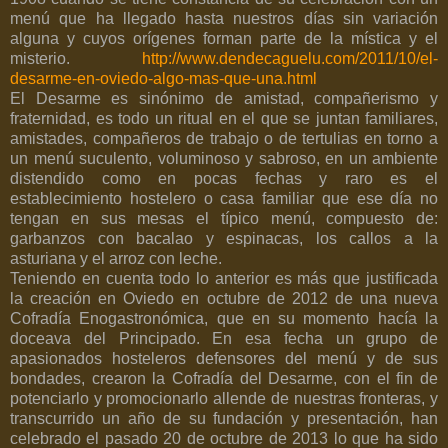
menú que ha llegado hasta nuestros días sin variación
alguna y cuyos orígenes forman parte de la mística y el
misterio.
http://www.dendecaguelu.com/2011/10/el-
desarme-en-oviedo-algo-mas-que-una.html
El Desarme es sinónimo de amistad, compañerismo y
fraternidad, es todo un ritual en el que se juntan familiares,
amistades, compañeros de trabajo o de tertulias en torno a
un menú suculento, voluminoso y sabroso, en un ambiente
distendido como en pocas fechas y raro es el
establecimiento hostelero o casa familiar que ese día no
tengan en sus mesas el típico menú, compuesto de:
garbanzos con bacalao y espinacas, los callos a la
asturiana y el arroz con leche.
Teniendo en cuenta todo lo anterior es más que justificada
la creación en Oviedo en octubre de 2012 de una nueva
Cofradía Enogastronómica, que en su momento hacía la
doceava del Principado. En esa fecha un grupo de
apasionados hosteleros defensores del menú y de sus
bondades, crearon la Cofradía del Desarme, con el fin de
potenciarlo y promocionarlo allende de nuestras fronteras, y
transcurrido un año de su fundación y presentación, han
celebrado el pasado 20 de octubre de 2013 lo que ha sido