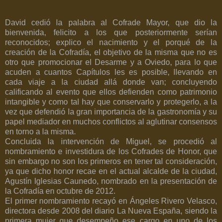
David cedió la palabra al Cofrade Mayor, que dio la
bienvenida, felicito a los que posteriormente serían
reconocidos; explico el nacimiento y el porqué de la
creación de la Cofradía, el objetivo de la misma que no es
otro que promocionar el Desarme y a Oviedo, para lo que
acuden a cuantos Capítulos les es posible, llevando en
cada viaje a la ciudad allá donde van; concluyendo
calificando al evento que ellos defienden como patrimonio
intangible y como tal hay que conservarlo y protegerlo, a la
vez que defendió la gran importancia de la gastronomía y su
papel mediador en muchos conflictos al aglutinar consensos
en torno a la misma.
Concluida la intervención de Miguel, se procedió al
nombramiento e investidura de los Cofrades de Honor, que
sin embargo no son los primeros en tener tal consideración,
ya que dicho honor recae en el actual alcalde de la ciudad,
Agustín Iglesias Caunedo, nombrado en la presentación de
la Cofradía en octubre de 2012.
El primer nombramiento recayó en Ángeles Rivero Velasco,
directora desde 2008 del diario La Nueva España, siendo la
primera mujer que desempeño ese cargo en uno de los