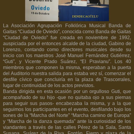
La Asociación Agrupación Folklórica Musical Banda de
Gaitas “Ciudad de Oviedo”, conocida como Banda de Gaitas
“Ciudad de Oviedo” fue creada en noviembre de 1992,
auspiciada por el entonces alcalde de la ciudad, Gabino de
Lorenzo, contando como directores musicales desde su
inicio con los maestros José Manuel Fernández Gutiérrez,
“Guti”, y Vicente Prado Suárez, “El Pravianu”. Los 40
miembros que componen la misma, esperaban a la puerta
del Auditorio nuestra salida para estaba vez sí, comenzar el
desfile cívico que concluiría en la plaza de Trascorrales,
lugar de continuidad de los actos previstos.
Banda dirigida en esta ocasión por un orgulloso Guti, que
acompañado de su hijo -que no quitaba ojo a sus piernas
para seguir sus pasos- encabezaba la misma, y a la que
seguimos los participantes en el evento, desfilando bajo los
sones de la “Marcha del Norte” “Marcha camino de Europa”
y “Marcha de la danza quemada” ante la curiosidad de los
viandantes a través de las calles Pérez de la Sala, Santa
Susana, Suárez de la Riva, Fontán, Fierro y plaza de la