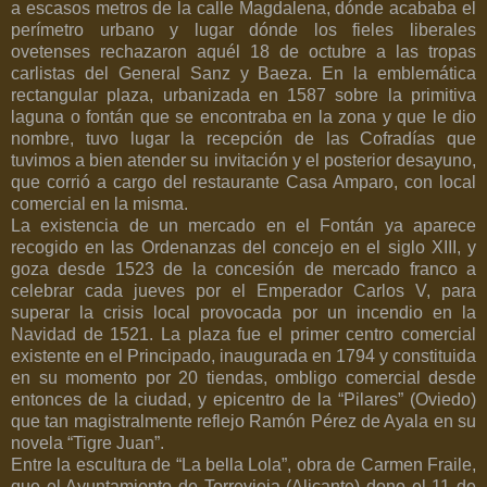
a escasos metros de la calle Magdalena, dónde acababa el
perímetro urbano y lugar dónde los fieles liberales
ovetenses rechazaron aquél 18 de octubre a las tropas
carlistas del General Sanz y Baeza. En la emblemática
rectangular plaza, urbanizada en 1587 sobre la primitiva
laguna o fontán que se encontraba en la zona y que le dio
nombre, tuvo lugar la recepción de las Cofradías que
tuvimos a bien atender su invitación y el posterior desayuno,
que corrió a cargo del restaurante Casa Amparo, con local
comercial en la misma.
La existencia de un mercado en el Fontán ya aparece
recogido en las Ordenanzas del concejo en el siglo XIII, y
goza desde 1523 de la concesión de mercado franco a
celebrar cada jueves por el Emperador Carlos V, para
superar la crisis local provocada por un incendio en la
Navidad de 1521. La plaza fue el primer centro comercial
existente en el Principado, inaugurada en 1794 y constituida
en su momento por 20 tiendas, ombligo comercial desde
entonces de la ciudad, y epicentro de la “Pilares” (Oviedo)
que tan magistralmente reflejo Ramón Pérez de Ayala en su
novela “Tigre Juan”.
Entre la escultura de “La bella Lola”, obra de Carmen Fraile,
que el Ayuntamiento de Torrevieja (Alicante) dono el 11 de