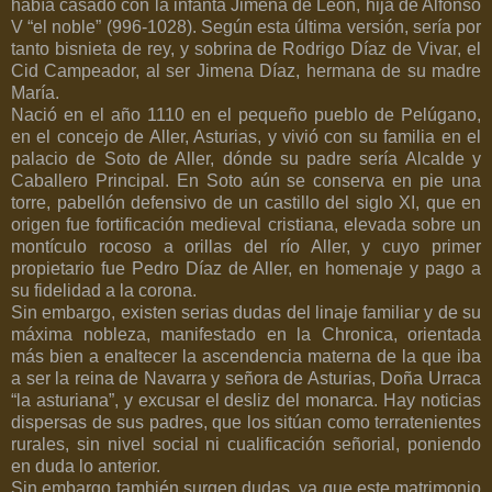
había casado con la infanta Jimena de León, hija de Alfonso
V “el noble” (996-1028). Según esta última versión, sería por
tanto bisnieta de rey, y sobrina de Rodrigo Díaz de Vivar, el
Cid Campeador, al ser Jimena Díaz, hermana de su madre
María.
Nació en el año 1110 en el pequeño pueblo de Pelúgano,
en el concejo de Aller, Asturias, y vivió con su familia en el
palacio de Soto de Aller, dónde su padre sería Alcalde y
Caballero Principal. En Soto aún se conserva en pie una
torre, pabellón defensivo de un castillo del siglo XI, que en
origen fue fortificación medieval cristiana, elevada sobre un
montículo rocoso a orillas del río Aller, y cuyo primer
propietario fue Pedro Díaz de Aller, en homenaje y pago a
su fidelidad a la corona.
Sin embargo, existen serias dudas del linaje familiar y de su
máxima nobleza, manifestado en la Chronica, orientada
más bien a enaltecer la ascendencia materna de la que iba
a ser la reina de Navarra y señora de Asturias, Doña Urraca
“la asturiana”, y excusar el desliz del monarca. Hay noticias
dispersas de sus padres, que los sitúan como terratenientes
rurales, sin nivel social ni cualificación señorial, poniendo
en duda lo anterior.
Sin embargo también surgen dudas, ya que este matrimonio