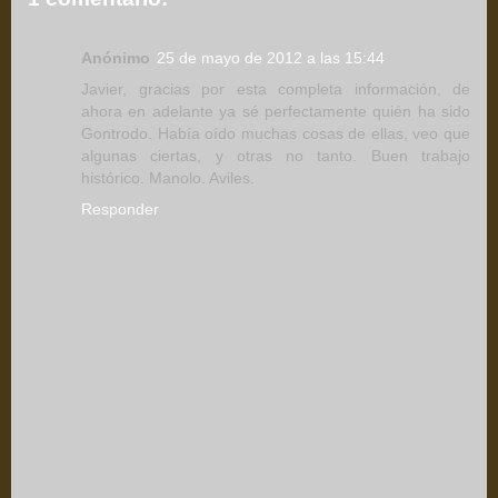
Anónimo
25 de mayo de 2012 a las 15:44
Javier, gracias por esta completa información, de
ahora en adelante ya sé perfectamente quién ha sido
Gontrodo. Había oído muchas cosas de ellas, veo que
algunas ciertas, y otras no tanto. Buen trabajo
histórico. Manolo. Aviles.
Responder