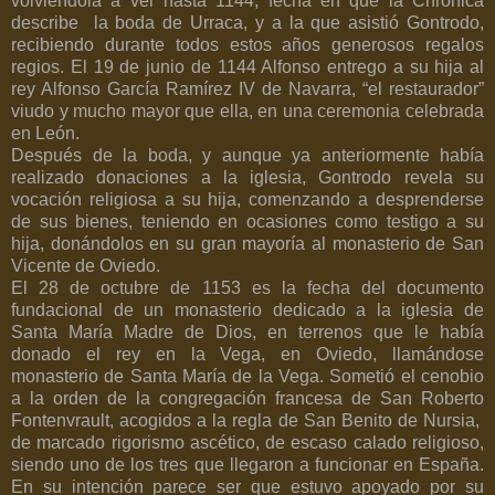
volviéndola a ver hasta 1144, fecha en que la Chronica
describe
la boda de Urraca, y a la que asistió Gontrodo,
recibiendo durante todos estos años generosos regalos
regios. El 19 de junio de 1144 Alfonso entrego a su hija al
rey Alfonso García Ramírez IV de Navarra, “el restaurador”
viudo y mucho mayor que ella, en una ceremonia celebrada
en León.
Después de la boda, y aunque ya anteriormente había
realizado donaciones a la iglesia, Gontrodo revela su
vocación religiosa a su hija, comenzando a desprenderse
de sus bienes, teniendo en ocasiones como testigo a su
hija, donándolos en su gran mayoría al monasterio de San
Vicente de Oviedo.
El 28 de octubre de 1153 es la fecha del documento
fundacional de un monasterio dedicado a la iglesia de
Santa María Madre de Dios, en terrenos que le había
donado el rey en la Vega, en Oviedo, llamándose
monasterio de Santa María de la Vega. Sometió el cenobio
a la orden de la congregación francesa de San Roberto
Fontenvrault, acogidos a la regla de San Benito de Nursia,
de marcado rigorismo ascético, de escaso calado religioso,
siendo uno de los tres que llegaron a funcionar en España.
En su intención parece ser que estuvo apoyado por su