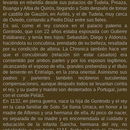
levanta en rebeldía desde sus palacios de Tudela, Proaza,
Buanga y Alba de Quirós, llegando a Soto después de tomar
el castillo de Gauzón, en Avilés, y el de Tudela, muy cerca
de Oviedo, contando a Pedro Díaz entre sus fieles.
Es así, como el rey conoce en el palacio paterno a
Gontrodo, que con 22 años estaba esposada con Gutierre
Estábanez, y tenía tres hijos: Sebastián, Diego y Aldonza,
haciéndola su concubina, prendado de su belleza, resaltada
por su condición de albina. La Chronica también hace ver
que el concubinato (relación sin estar casados) era
consentido por ambos partes y por los esposos legítimos,
alcanzando el esposo de ella, grandes prebendas y el título
de teniente en Entrialgo, en la zona oriental. Asimismo sus
padres y parientes también recibieron suculentas
compensaciones, aunque después todos se levantan contra
el rey, y su padre y marido son desterrados a Portugal, junto
con el conde Peláiz.
En 1132, en plena guerra, nace la hija de Gontrodo y el rey
en la casa familiar de Soto. Se llama Urraca, en honor a la
madre de Alfonso y una hermana de ella. Al poco de nacer,
es separada de su madre y es encomendada al cuidado y
educación de la infanta Sancha, hermana del rey, no