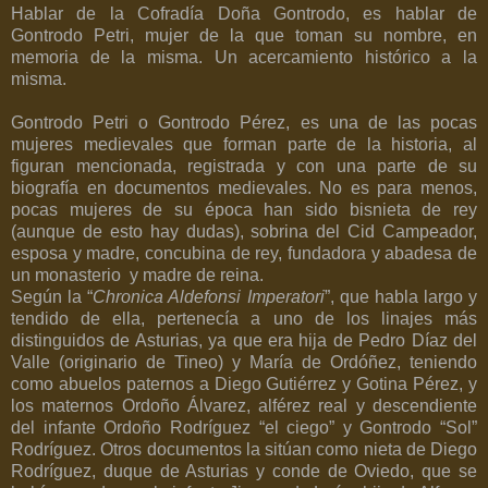
Hablar de la Cofradía Doña Gontrodo, es hablar de
Gontrodo Petri, mujer de la que toman su nombre, en
memoria de la misma. Un acercamiento histórico a la
misma.
Gontrodo Petri o Gontrodo Pérez, es una de las pocas
mujeres medievales que forman parte de la historia, al
figuran mencionada, registrada y con una parte de su
biografía en documentos medievales. No es para menos,
pocas mujeres de su época han sido bisnieta de rey
(aunque de esto hay dudas), sobrina del Cid Campeador,
esposa y madre, concubina de rey, fundadora y abadesa de
un monasterio y madre de reina.
Según la “
Chronica Aldefonsi Imperatori
”, que habla largo y
tendido de ella, pertenecía a uno de los linajes más
distinguidos de Asturias, ya que era hija de Pedro Díaz del
Valle (originario de Tineo) y María de Ordóñez, teniendo
como abuelos paternos a Diego Gutiérrez y Gotina Pérez, y
los maternos Ordoño Álvarez, alférez real y descendiente
del infante Ordoño Rodríguez “el ciego” y Gontrodo “Sol”
Rodríguez. Otros documentos la sitúan como nieta de Diego
Rodríguez, duque de Asturias y conde de Oviedo, que se