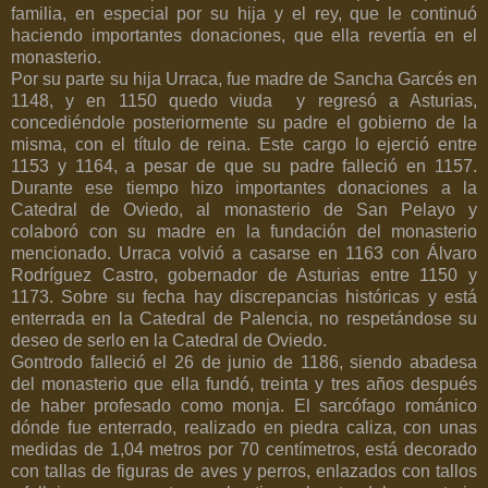
familia, en especial por su hija y el rey, que le continuó
haciendo importantes donaciones, que ella revertía en el
monasterio.
Por su parte su hija Urraca, fue madre de Sancha Garcés en
1148, y en 1150 quedo viuda
y regresó a Asturias,
concediéndole posteriormente su padre el gobierno de la
misma, con el título de reina. Este cargo lo ejerció entre
1153 y
1164, a
pesar de que su padre falleció en 1157.
Durante ese tiempo hizo importantes donaciones a la
Catedral de Oviedo, al monasterio de San Pelayo y
colaboró con su madre en la fundación del monasterio
mencionado. Urraca volvió a casarse en 1163 con Álvaro
Rodríguez Castro, gobernador de Asturias entre 1150 y
1173. Sobre su fecha hay discrepancias históricas y está
enterrada en la Catedral de Palencia, no respetándose su
deseo de serlo en la Catedral de Oviedo.
Gontrodo falleció el 26 de junio de 1186, siendo abadesa
del monasterio que ella fundó, treinta y tres años después
de haber profesado como monja. El sarcófago románico
dónde fue enterrado, realizado en piedra caliza, con unas
medidas de
1,04 metros
por
70 centímetros
, está decorado
con tallas de figuras de aves y perros, enlazados con tallos