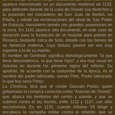
aparece mencionado en un documento medieval de 1132,
para defender delante de la curia de Oviedo sus derechos y
la posesión del monasterio de San Juan de Berbió, en
Piloña, y rebatir las reclamaciones del abad de San Pedro
de Eslonza, monasterio leonés con grandes posesiones en
la zona. En 1141 aparece otro documento, en este caso de
donación para la fundación de un hospital para pobres en
Rioseco, bastante cerca de Soto, dotado con los bienes de
su herencia materna, cuya fortuna parece ser era muy
superior a la de su marido.
El nombre de Gontrodo significa etimológicamente “la que
tiene descendencia, la que tiene hijos”, y era muy usual en
Asturias en durante los primeros siglos del milenio. Su
apellido, de acuerdo con la costumbre de la época, es el
nombre del padre latinizado, siendo Petri, Pedro latinizado,
lo que hoy sería Pérez.
La Chronica, dice que el conde Gonzalo Peláiz, quien
gobernaba la comarca conocida como “Asturias de Oviedo”,
que abarca los territorios del centro y oriente, y que se
sublevó contra el rey leonés, entre 1132 y 1137, con afán
secesionista. Es en 1132, cuando Alfonso VII dirige y
encabeza la campaña militar contra el rebelde, que se