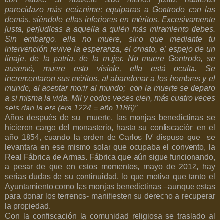
parecidazo más ecúanime; equiparas a Gontrodo con las
demás, siéndole ellas inferiores en méritos. Excesivamente
justa, perjudicas a aquella a quién más miramiento debes.
Sin embargo, ella no muere, sino que mediante tu
intervención revive la esperanza, el ornato, el espejo de un
linaje, de la patria, de la mujer. No muere Gontrodo, se
ausentó, muere esto visible, ella está oculta. Se
incrementaron sus méritos, al abandonar a los hombres y el
mundo, al aceptar morir al mundo;
con la muerte se deparo
a si misma la vida. Mil y codos veces cien, más cuatro veces
seis dan la era (era 1224 = año 1186)”
Años después de su
muerte, las monjas benedictinas se
hicieron cargo del monasterio, hasta su confiscación en el
año 1854, cuando la orden de Carlos IV dispuso que
se
levantara en ese mismo solar que ocupaba el convento, la
Real Fábrica de Armas. Fábrica que aún sigue funcionando,
a pesar de que en estos momentos, mayo de 2012, hay
serias dudas de su continuidad, lo que motiva que tanto el
Ayuntamiento como las monjas benedictinas –aunque estas
para donar los terrenos- manifiesten su derecho a recuperar
la propiedad.
Con la confiscación la comunidad religiosa se traslado al