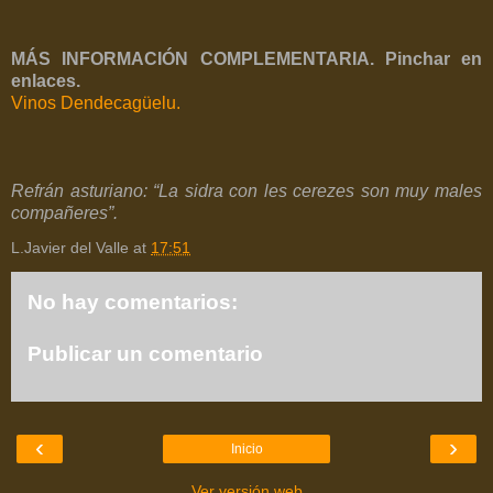
MÁS INFORMACIÓN COMPLEMENTARIA. Pinchar en
enlaces.
Vinos Dendecagüelu.
Refrán asturiano: “La sidra con les cerezes son muy males
compañeres”.
L.Javier del Valle
at
17:51
No hay comentarios:
Publicar un comentario
‹
›
Inicio
Ver versión web