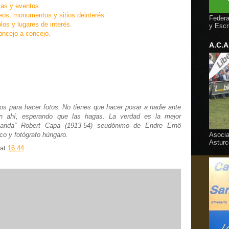
tas y eventos.
eos, monumentos y sitios deinterés.
Federa
los y lugares de interés.
y Escr
oncejo a concejo.
A.C.A
ucos para hacer fotos. No tienes que hacer posar a nadie ante
án ahí, esperando que las hagas. La verdad es la mejor
paganda” Robert Capa (1913-54) seudónimo de Endre Ernö
co y fotógrafo húngaro.
Asocia
Asturc
at
16:44