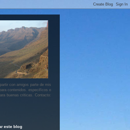
artir con amigos parte de mis
 para contenidos. especifícos o
ara buenas criticas. Contacto:
r este blog