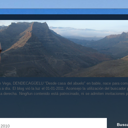
alle Vega, DENDECAGÜELU "Desde casa del abuelo" en bable, nace para comp
a a día. El blog vió la luz el 01-01-2011. Aconsejo la utilización del buscador
 la derecha. Ningñun contenido está patrocinado, ni se admiten invitaciones p
Busca
e 2010