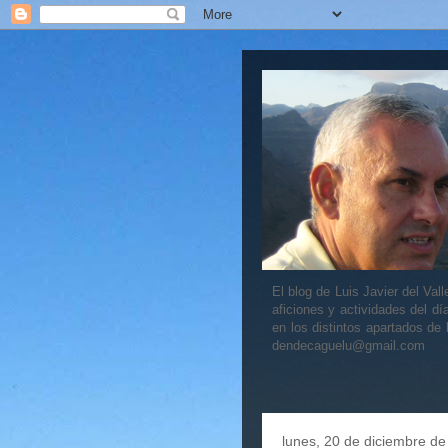
El blog de Luis Javier del V
aficiones y actividades del dí
en los distintos apartados de
dendecaguelu@gmail.com
lunes, 20 de diciembre d