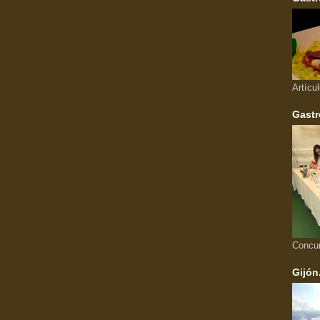
Artícu
Gastr
Concu
Gijón