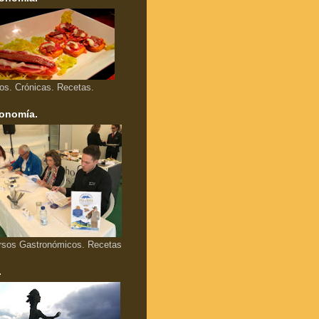
los. Crónicas. Recetas.
onomía.
rsos Gastronómicos. Recetas
.