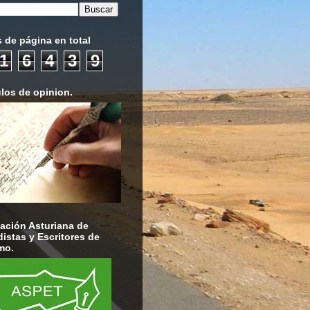
s de página en total
1
6
4
3
9
ulos de opinion.
ación Asturiana de
distas y Escritores de
mo.