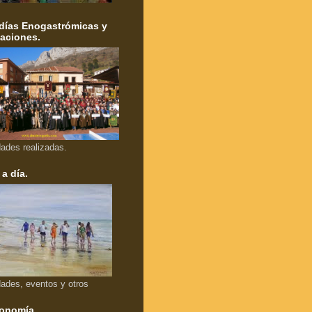
días Enogastrómicas y
aciones.
dades realizadas.
 a día.
dades, eventos y otros
onomía.