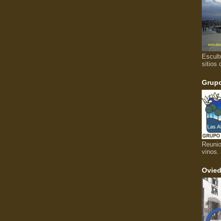
Escult
sitios 
Grupo
Reunio
vinos.
Ovied