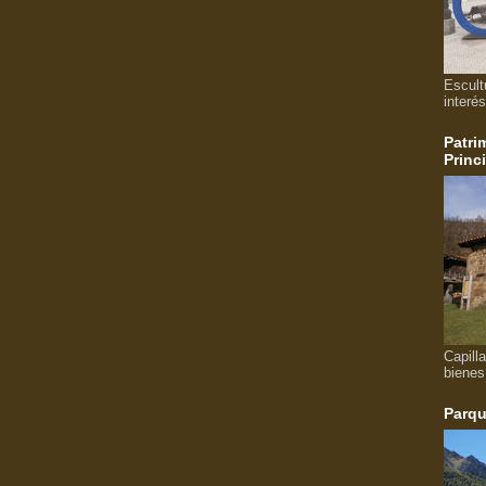
Escult
interés
Patri
Princ
Capill
bienes
Parqu