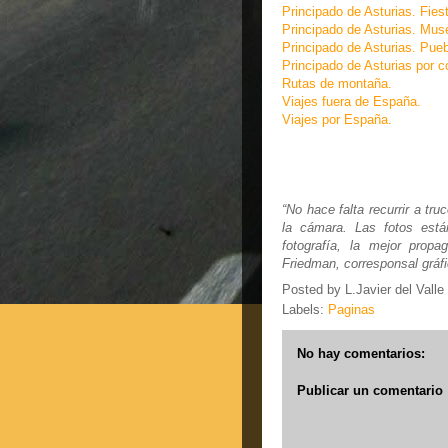
Principado de Asturias. Fies
Principado de Asturias. Mus
Principado de Asturias. Pueb
Principado de Asturias por c
Rutas de montaña.
Viajes fuera de España.
Viajes por España.
“No hace falta recurrir a tr
la cámara. Las fotos est
fotografía, la mejor pro
Friedman, corresponsal gráfi
Posted by
L.Javier del Valle
Labels:
Paginas
No hay comentarios:
Publicar un comentario