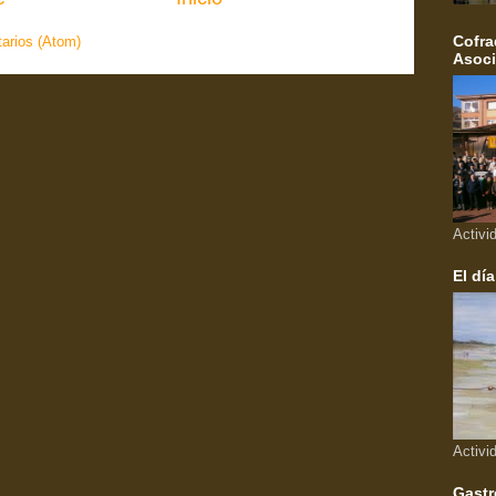
Cofra
arios (Atom)
Asoci
Activi
El día
Activi
Gastr