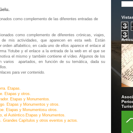
üelu.
Vista
ionados como complemento de las diferentes entradas de
3
3
ionados como complemento de diferentes crónicas, viajes,
Artíc
 de mis actividades, que aparecen en esta web. Están
 orden alfabético, en cada uno de ellos aparece el enlace al
orma Yotube y el enlace a la entrada de la web en el que se
 motiva el mismo y también contiene el vídeo. Algunos de los
en varios
apartados, en función de su temática, dada su
llos.
nlaces para ver contenido.
rra. Etapas.
e. Etapas y otros.
Asoci
vador. Etapas y Monumentos.
Perio
go. Etapas y Monumentos y otros.
Turis
be. Etapas y Monumentosu otros.
o, el Auténtico.Etapas y Monumentos.
 Grandes Capítulos y otros eventos y actos.