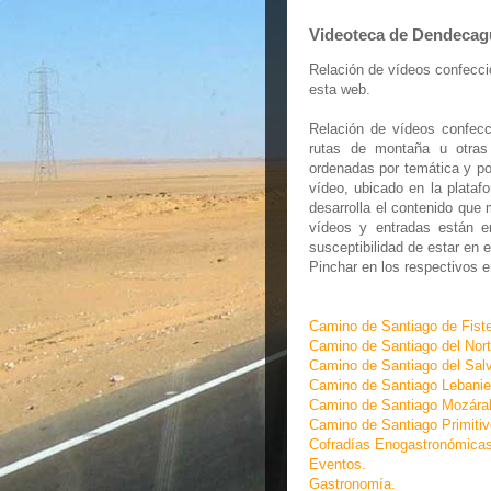
Videoteca de Dendecag
Relación de vídeos confecc
esta web.
Relación de vídeos confecc
rutas de montaña u otras
ordenadas por temática y por
vídeo, ubicado en la plataf
desarrolla el contenido que
vídeos y entradas están 
susceptibilidad de estar en e
Pinchar en los respectivos e
Camino de Santiago de Fiste
Camino de Santiago del Nort
Camino de Santiago del Sal
Camino de Santiago Lebanie
Camino de Santiago Mozára
Camino de Santiago Primitiv
Cofradías Enogastronómicas.
Eventos.
Gastronomía.