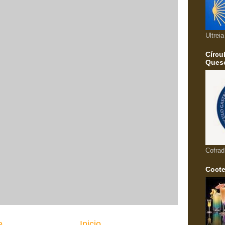
Ultrei
Círcu
Queso
Cofrad
Cocte
e
Inicio