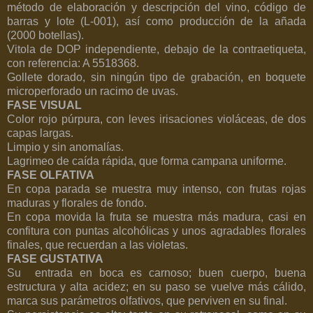
método de elaboración y descripción del vino, código de
barras y lote (L-001), así como producción de la añada
(2000 botellas).
Vitola de DOP independiente, debajo de la contraetiqueta,
con referencia: A 5518368.
Gollete dorado, sin ningún tipo de grabación, en boquete
microperforado un racimo de uvas.
FASE VISUAL
Color rojo púrpura, con leves irisaciones violáceas, de dos
capas largas.
Limpio y sin anomalías.
Lagrimeo de caída rápida, que forma campana uniforme.
FASE OLFATIVA
En copa parada se muestra muy intenso, con frutas rojas
maduras y florales de fondo.
En copa movida la fruta se muestra más madura, casi en
confitura con puntas alcohólicas y unos agradables florales
finales, que recuerdan a las violetas.
FASE GUSTATIVA
Su
entrada en boca es carnoso; buen cuerpo, buena
estructura y alta acidez; en su paso se vuelve más cálido,
marca sus parámetros olfativos, que perviven en su final.