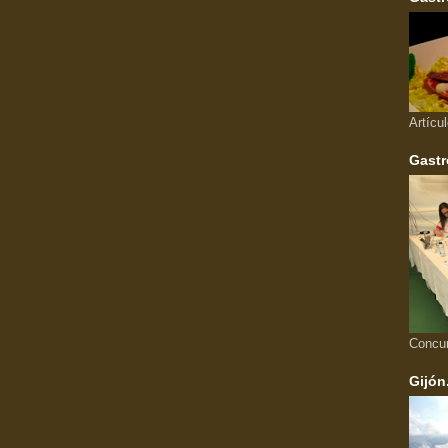
Artícu
Gastr
Concu
Gijón