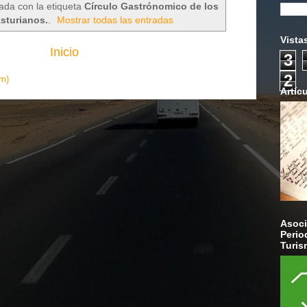
ada con la etiqueta
Círculo Gastrónomico de los
sturianos.
.
Mostrar todas las entradas
Vista
Inicio
3
2
om)
Artíc
Asoci
Perio
Turis