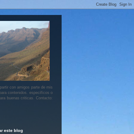
artir con amigos parte de mis
 para contenidos. especifícos o
ara buenas criticas. Contacto:
r este blog