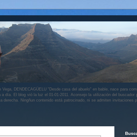
alle Vega, DENDECAGÜELU "Desde casa del abuelo" en bable, nace para comp
a a día. El blog vió la luz el 01-01-2011. Aconsejo la utilización del buscador
 la derecha. Ningñun contenido está patrocinado, ni se admiten invitaciones p
Busca