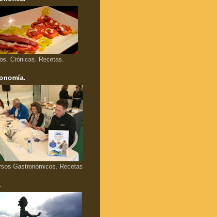
los. Crónicas. Recetas.
onomía.
rsos Gastronómicos. Recetas
.