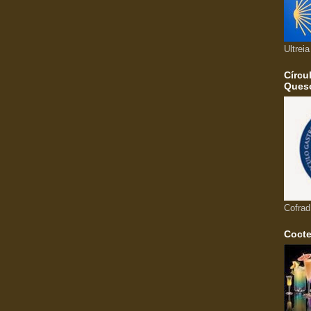
Ultrei
Círcu
Queso
Cofrad
Cocte