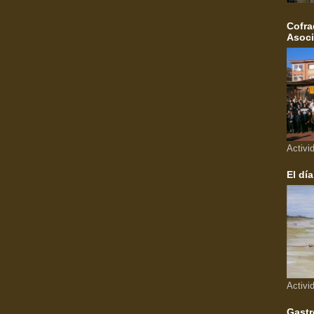
Cofra
Asoci
Activi
El día
Activi
Gastr