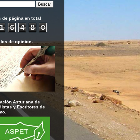
s de página en total
1
6
4
8
0
ulos de opinion.
ación Asturiana de
distas y Escritores de
mo.