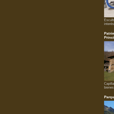
Escult
interés
Patri
Princ
Capill
bienes
Parqu