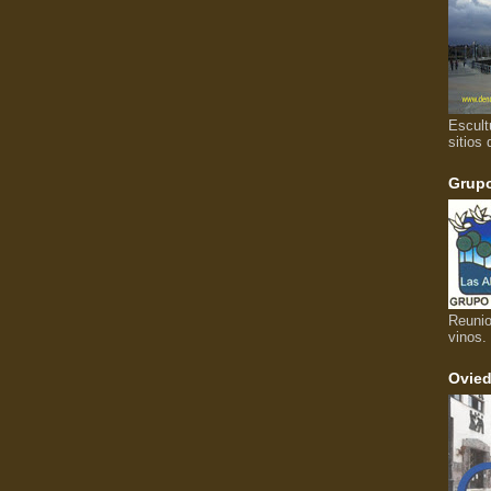
Escult
sitios 
Grupo
Reunio
vinos.
Ovied