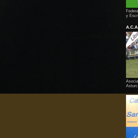
Federa
y Escr
A.C.A
Asocia
Asturc