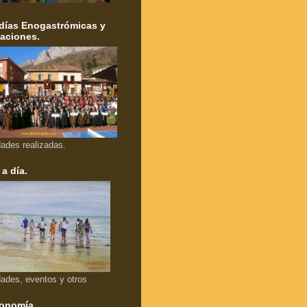
días Enogastrómicas y
aciones.
dades realizadas.
 a día.
dades, eventos y otros
onomía.