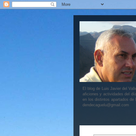
El blog de Luis Javier del V
aficiones y actividades del dí
en los distintos apartados de
dendecaguelu@gmail.com