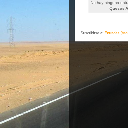
No hay ninguna entr
Quesos A
Suscribirse a:
Entradas (At