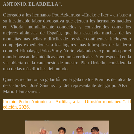
ANTONIO, EL ARDILLA”.
Otorgado a los hermanos Pou Azkarraga –Eneko e Iker – en base a
su inestimable labor divulgativa que ejercen los hermanos nacidos
en Vitoria, mundialmente conocidos y considerados como los
mejores alpinistas de España, que han escalado muchas de las
montañas más bellas y difíciles de los siete continentes, incluyendo
complejas expediciones a los lugares más inhóspitos de la tierra
como el Himalaya, Polos Sur y Norte, viajando y explorando por el
mundo buscando auténticas aventuras verticales. Y en especial en la
vía abierta en la cara oeste de nuestro Picu Urriellu, considerada
una de las más difíciles del mundo.
Quienes recibieron su galardón en la gala de los Premios del alcalde
de Cabrales –José Sánchez- y del representante del grupo Alsa –
Mario Llamazares-.
Premio Pedro Antonio -el Ardilla-, a la “Difusión montañera”. II
edición, 2026.