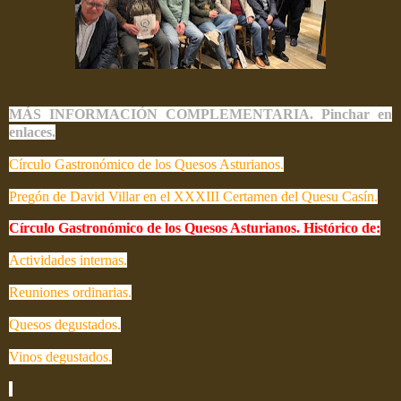
MÁS INFORMACIÓN COMPLEMENTARIA. Pinchar en
enlaces.
Círculo Gastronómico de los Quesos Asturianos.
Pregón de David Villar en el XXXIII Certamen del Quesu Casín.
Círculo Gastronómico de los Quesos Asturianos. Histórico de:
Actividades internas.
Reuniones ordinarias.
Quesos degustados.
Vinos degustados.