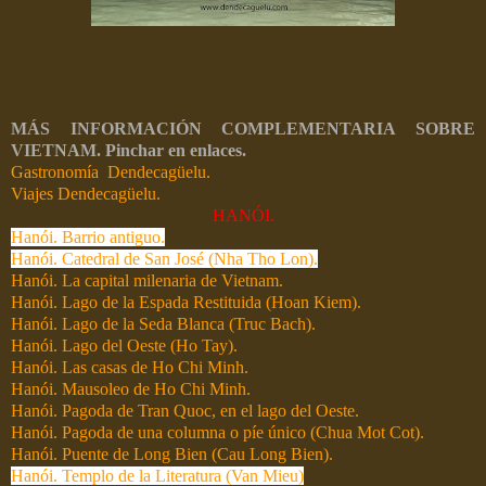
MÁS INFORMACIÓN COMPLEMENTARIA SOBRE
VIETNAM. Pinchar en enlaces.
Gastronomía Dendecagüelu.
Viajes Dendecagüelu.
HANÓI.
Hanói. Barrio antiguo.
Hanói. Catedral de San José (Nha Tho Lon).
Hanói. La capital milenaria de Vietnam.
Hanói. Lago de la Espada Restituida (Hoan Kiem).
Hanói. Lago de la Seda Blanca (Truc Bach).
Hanói. Lago del Oeste (Ho Tay).
Hanói. Las casas de Ho Chi Minh.
Hanói. Mausoleo de Ho Chi Minh.
Hanói. Pagoda de Tran Quoc, en el lago del Oeste.
Hanói. Pagoda de una columna o píe único (Chua Mot Cot).
Hanói. Puente de Long Bien (Cau Long Bien).
Hanói. Templo de la Literatura (Van Mieu)